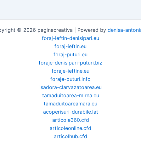
yright © 2026 paginacreativa | Powered by
denisa-antoni
foraj-ieftin-denisipari.eu
foraj-ieftin.eu
foraj-puturi.eu
foraje-denisipari-puturi.biz
foraje-ieftine.eu
foraje-puturi.info
isadora-clarvazatoarea.eu
tamaduitoarea-mirna.eu
tamaduitoareamara.eu
acoperisuri-durabile.lat
articole360.cfd
articoleonline.cfd
articolhub.cfd