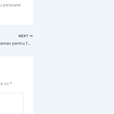
sau persoane
NEXT
Fantana lemn Dedeman pentru foraje și puțuri
te cu
*