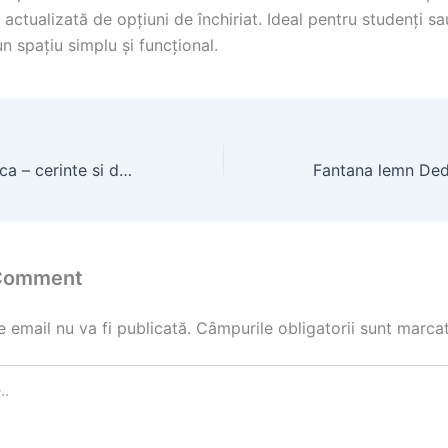
ă actualizată de opțiuni de închiriat. Ideal pentru studenți 
n spațiu simplu și funcțional.
Avize hala metalica – cerinte si documentatie
 Comment
 email nu va fi publicată.
Câmpurile obligatorii sunt marca