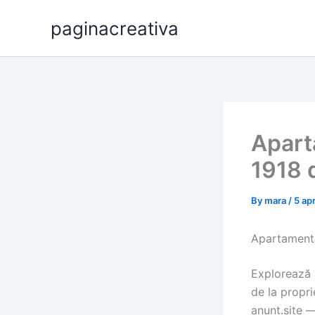
Skip
paginacreativa
to
content
Apart
1918 d
By
mara
/
5 apr
Apartamente
Explorează 
de la propri
anunt.site 