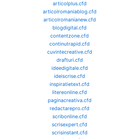
articolplus.cfd
articolromaniablog.cfd
articolromanianew.cfd
blogdigital.cfd
contentzone.cfd
continutrapid.cfd
cuvintecreative.cfd
drafturi.cfd
ideedigitale.cfd
ideiscrise.cfd
inspiratietext.cfd
litereonline.cfd
paginacreativa.cfd
redactarepro.cfd
scribonline.cfd
scrisexpert.cfd
scrisinstant.cfd