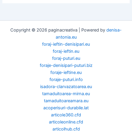
Copyright © 2026 paginacreativa | Powered by
denisa-
antonia.eu
foraj-ieftin-denisipari.eu
foraj-ieftin.eu
foraj-puturi.eu
foraje-denisipari-puturi.biz
foraje-ieftine.eu
foraje-puturi.info
isadora-clarvazatoarea.eu
tamaduitoarea-mirna.eu
tamaduitoareamara.eu
acoperisuri-durabile.lat
articole360.cfd
articoleonline.cfd
articolhub.cfd