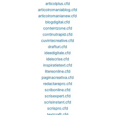
articolplus.cfd
articolromaniablog.cfd
articolromanianew.cfd
blogdigital.cfd
contentzone.cfd
continutrapid.cfd
cuvintecreative.cfd
drafturi.cfd
ideedigitale.cfd
ideiscrise.cfd
inspiratietext.cfd
litereonline.cfd
paginacreativa.cfd
redactarepro.cfd
scribonline.cfd
scrisexpert.cfd
scrisinstant.cfd
scrispro.cfd
textcraft.cfd