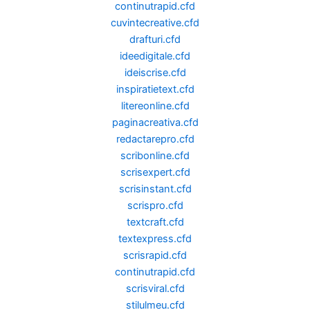
continutrapid.cfd
cuvintecreative.cfd
drafturi.cfd
ideedigitale.cfd
ideiscrise.cfd
inspiratietext.cfd
litereonline.cfd
paginacreativa.cfd
redactarepro.cfd
scribonline.cfd
scrisexpert.cfd
scrisinstant.cfd
scrispro.cfd
textcraft.cfd
textexpress.cfd
scrisrapid.cfd
continutrapid.cfd
scrisviral.cfd
stilulmeu.cfd