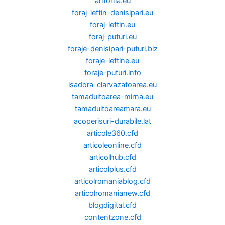
antonia.eu
foraj-ieftin-denisipari.eu
foraj-ieftin.eu
foraj-puturi.eu
foraje-denisipari-puturi.biz
foraje-ieftine.eu
foraje-puturi.info
isadora-clarvazatoarea.eu
tamaduitoarea-mirna.eu
tamaduitoareamara.eu
acoperisuri-durabile.lat
articole360.cfd
articoleonline.cfd
articolhub.cfd
articolplus.cfd
articolromaniablog.cfd
articolromanianew.cfd
blogdigital.cfd
contentzone.cfd