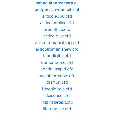
tamaduitoareamara.eu
acoperisuri-durabile.lat
articole360.cfd
articoleonline.cfd
articolhub.cfd
articolplus.cfd
articolromaniablog.cfd
articolromanianew.cfd
blogdigital.cfd
contentzone.cfd
continutrapid.cfd
cuvintecreative.cfd
drafturi.cfd
ideedigitale.cfd
ideiscrise.cfd
inspiratietext.cfd
litereonline.cfd