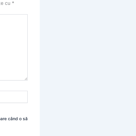
te cu
*
oare când o să