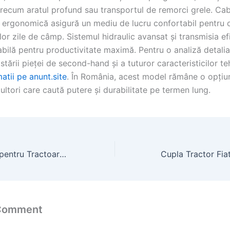
precum aratul profund sau transportul de remorci grele. Cab
i ergonomică asigură un mediu de lucru confortabil pentru 
lor zile de câmp. Sistemul hidraulic avansat și transmisia efi
abilă pentru productivitate maximă. Pentru o analiză detalia
a stării pieței de second-hand și a tuturor caracteristicilor t
atii pe anunt.site
. În România, acest model rămâne o opțiu
ultori care caută putere și durabilitate pe termen lung.
Adaptor Cardan pentru Tractoare: Componentă Esențială de Transmisie
 Comment