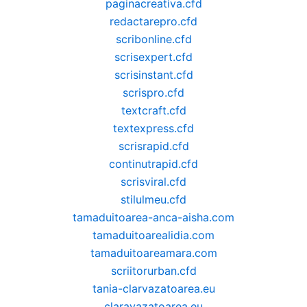
paginacreativa.cfd
redactarepro.cfd
scribonline.cfd
scrisexpert.cfd
scrisinstant.cfd
scrispro.cfd
textcraft.cfd
textexpress.cfd
scrisrapid.cfd
continutrapid.cfd
scrisviral.cfd
stilulmeu.cfd
tamaduitoarea-anca-aisha.com
tamaduitoarealidia.com
tamaduitoareamara.com
scriitorurban.cfd
tania-clarvazatoarea.eu
claravazatoarea.eu