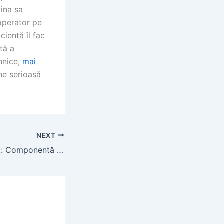
ina sa
operator pe
cientă îl fac
tă a
ehnice,
mai
ne serioasă
NEXT
Cupla Tractor Fiat: Componentă Esențială pentru Tractoarele Agricole