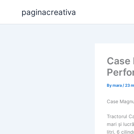
Skip
paginacreativa
to
content
Case 
Perfo
By
mara
/
23 m
Case Magnum
Tractorul C
mari și lucr
litri, 6 cil