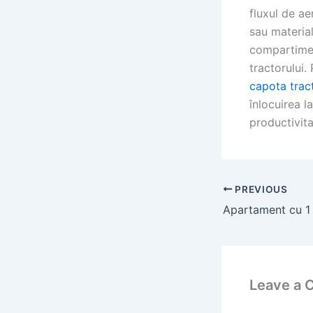
fluxul de ae
sau materia
compartimen
tractorului.
capota trac
înlocuirea l
productivita
PREVIOUS
Leave a