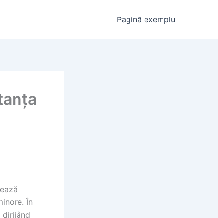
Pagină exemplu
rtanța
jează
minore. În
 dirijând