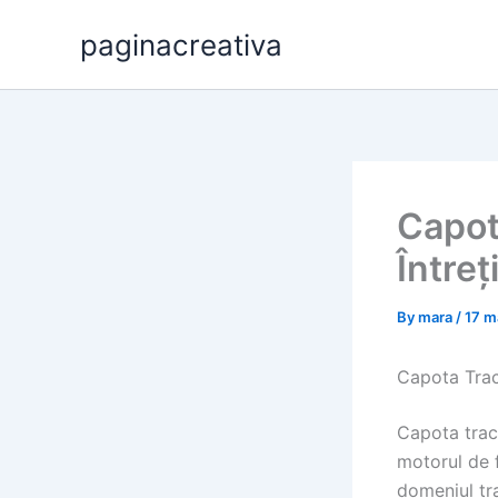
Skip
paginacreativa
to
content
Capota
Întreț
By
mara
/
17 m
Capota Tract
Capota tract
motorul de f
domeniul tra