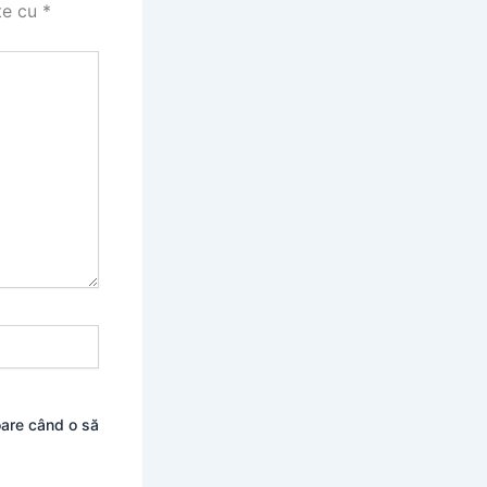
te cu
*
oare când o să