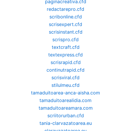
paginacreativa.cfd
redactarepro.cfd
scribonline.cfd
scrisexpert.cfd
scrisinstant.cfd
scrispro.cfd
textcraft.cfd
textexpress.cfd
scrisrapid.cfd
continutrapid.cfd
scrisviral.cfd
stilulmeu.cfd
tamaduitoarea-anca-aisha.com
tamaduitoarealidia.com
tamaduitoareamara.com
scriitorurban.cfd
tania-clarvazatoarea.eu
claravazatoarea.eu