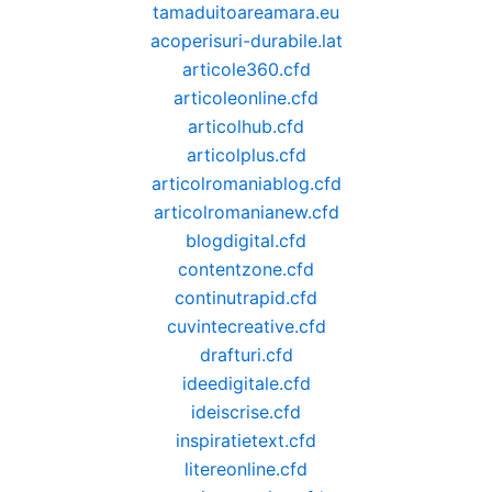
tamaduitoareamara.eu
acoperisuri-durabile.lat
articole360.cfd
articoleonline.cfd
articolhub.cfd
articolplus.cfd
articolromaniablog.cfd
articolromanianew.cfd
blogdigital.cfd
contentzone.cfd
continutrapid.cfd
cuvintecreative.cfd
drafturi.cfd
ideedigitale.cfd
ideiscrise.cfd
inspiratietext.cfd
litereonline.cfd