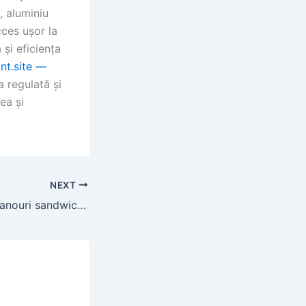
, aluminiu
ces ușor la
și eficiența
nt.site —
a regulată și
ea și
NEXT
Constructii hale panouri sandwich | Soluții rapide și eficiente