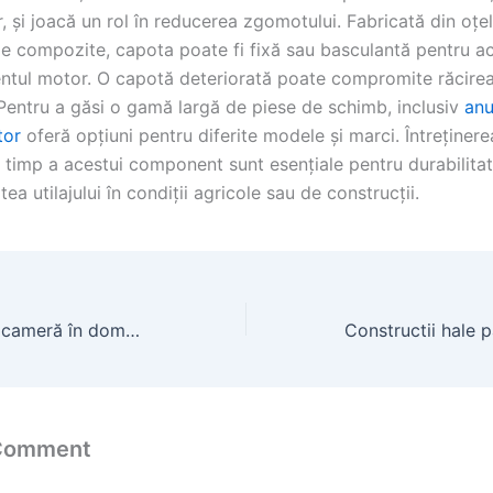
r, și joacă un rol în reducerea zgomotului. Fabricată din oțel
le compozite, capota poate fi fixă sau basculantă pentru ac
tul motor. O capotă deteriorată poate compromite răcirea 
 Pentru a găsi o gamă largă de piese de schimb, inclusiv
anu
tor
oferă opțiuni pentru diferite modele și marci. Întreținere
a timp a acestui component sunt esențiale pentru durabilitat
tea utilajului în condiții agricole sau de construcții.
Apartament cu 1 cameră în domeniul apartamente studiouri
 Comment