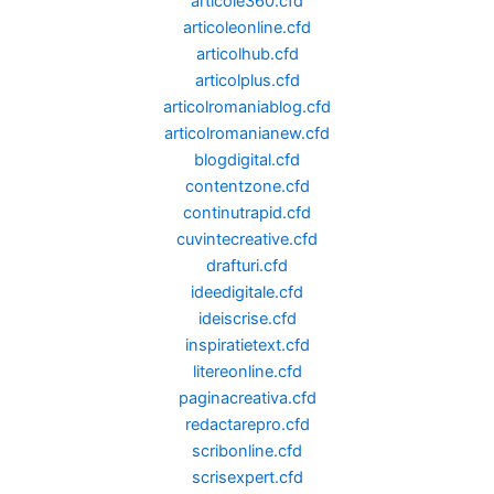
articole360.cfd
articoleonline.cfd
articolhub.cfd
articolplus.cfd
articolromaniablog.cfd
articolromanianew.cfd
blogdigital.cfd
contentzone.cfd
continutrapid.cfd
cuvintecreative.cfd
drafturi.cfd
ideedigitale.cfd
ideiscrise.cfd
inspiratietext.cfd
litereonline.cfd
paginacreativa.cfd
redactarepro.cfd
scribonline.cfd
scrisexpert.cfd