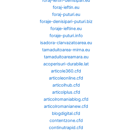
foraj-ieftin-denisipari.eu
foraj-ieftin.eu
foraj-puturi.eu
foraje-denisipari-puturi.biz
foraje-ieftine.eu
foraje-puturi.info
isadora-clarvazatoarea.eu
tamaduitoarea-mirna.eu
tamaduitoareamara.eu
acoperisuri-durabile.lat
articole360.cfd
articoleonline.cfd
articolhub.cfd
articolplus.cfd
articolromaniablog.cfd
articolromanianew.cfd
blogdigital.cfd
contentzone.cfd
continutrapid.cfd