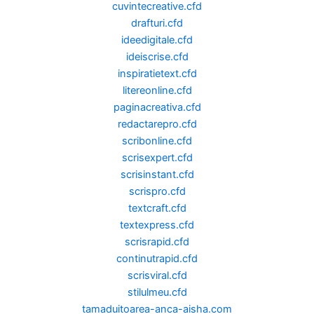
cuvintecreative.cfd
drafturi.cfd
ideedigitale.cfd
ideiscrise.cfd
inspiratietext.cfd
litereonline.cfd
paginacreativa.cfd
redactarepro.cfd
scribonline.cfd
scrisexpert.cfd
scrisinstant.cfd
scrispro.cfd
textcraft.cfd
textexpress.cfd
scrisrapid.cfd
continutrapid.cfd
scrisviral.cfd
stilulmeu.cfd
tamaduitoarea-anca-aisha.com