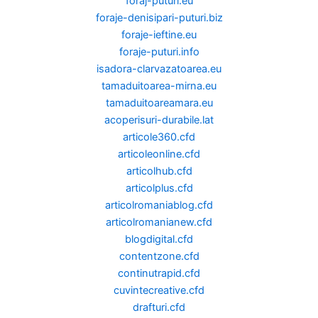
foraj-puturi.eu
foraje-denisipari-puturi.biz
foraje-ieftine.eu
foraje-puturi.info
isadora-clarvazatoarea.eu
tamaduitoarea-mirna.eu
tamaduitoareamara.eu
acoperisuri-durabile.lat
articole360.cfd
articoleonline.cfd
articolhub.cfd
articolplus.cfd
articolromaniablog.cfd
articolromanianew.cfd
blogdigital.cfd
contentzone.cfd
continutrapid.cfd
cuvintecreative.cfd
drafturi.cfd