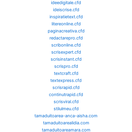
ideedigitale.cfd
ideiscrise.cfd
inspiratietext.cfd
litereonline.cfd
paginacreativa.cfd
redactarepro.cfd
scribonline.cfd
scrisexpert.cfd
scrisinstant.cfd
scrispro.cfd
textcraft.cfd
textexpress.cfd
scrisrapid.cfd
continutrapid.cfd
scrisviral.cfd
stilulmeu.cfd
tamaduitoarea-anca-aisha.com
tamaduitoarealidia.com
tamaduitoareamara.com