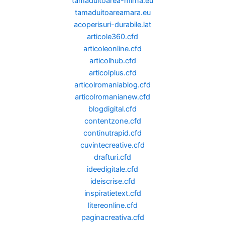
tamaduitoarea-mirna.eu
tamaduitoareamara.eu
acoperisuri-durabile.lat
articole360.cfd
articoleonline.cfd
articolhub.cfd
articolplus.cfd
articolromaniablog.cfd
articolromanianew.cfd
blogdigital.cfd
contentzone.cfd
continutrapid.cfd
cuvintecreative.cfd
drafturi.cfd
ideedigitale.cfd
ideiscrise.cfd
inspiratietext.cfd
litereonline.cfd
paginacreativa.cfd