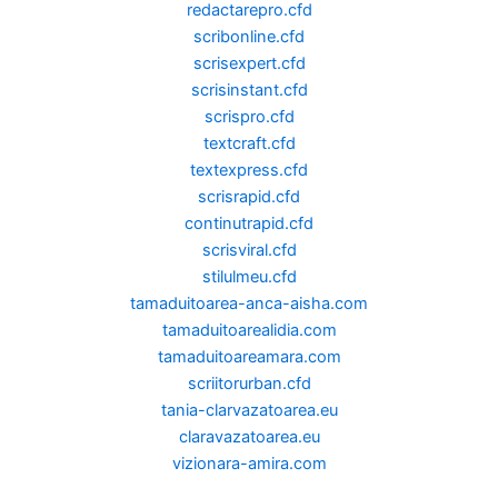
redactarepro.cfd
scribonline.cfd
scrisexpert.cfd
scrisinstant.cfd
scrispro.cfd
textcraft.cfd
textexpress.cfd
scrisrapid.cfd
continutrapid.cfd
scrisviral.cfd
stilulmeu.cfd
tamaduitoarea-anca-aisha.com
tamaduitoarealidia.com
tamaduitoareamara.com
scriitorurban.cfd
tania-clarvazatoarea.eu
claravazatoarea.eu
vizionara-amira.com