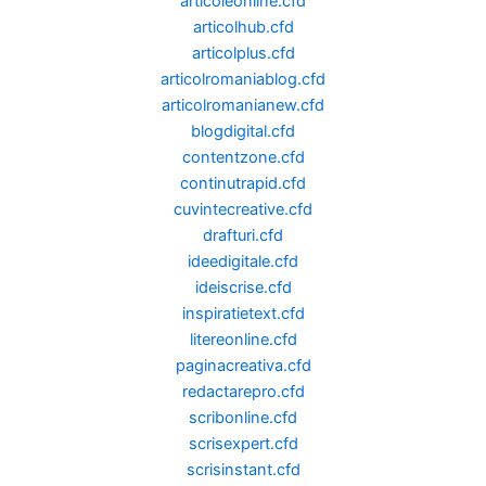
articoleonline.cfd
articolhub.cfd
articolplus.cfd
articolromaniablog.cfd
articolromanianew.cfd
blogdigital.cfd
contentzone.cfd
continutrapid.cfd
cuvintecreative.cfd
drafturi.cfd
ideedigitale.cfd
ideiscrise.cfd
inspiratietext.cfd
litereonline.cfd
paginacreativa.cfd
redactarepro.cfd
scribonline.cfd
scrisexpert.cfd
scrisinstant.cfd