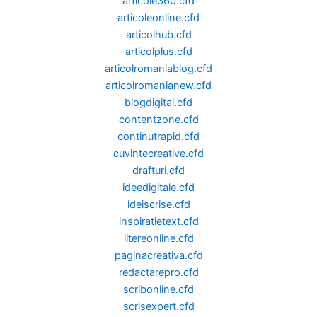
articole360.cfd
articoleonline.cfd
articolhub.cfd
articolplus.cfd
articolromaniablog.cfd
articolromanianew.cfd
blogdigital.cfd
contentzone.cfd
continutrapid.cfd
cuvintecreative.cfd
drafturi.cfd
ideedigitale.cfd
ideiscrise.cfd
inspiratietext.cfd
litereonline.cfd
paginacreativa.cfd
redactarepro.cfd
scribonline.cfd
scrisexpert.cfd