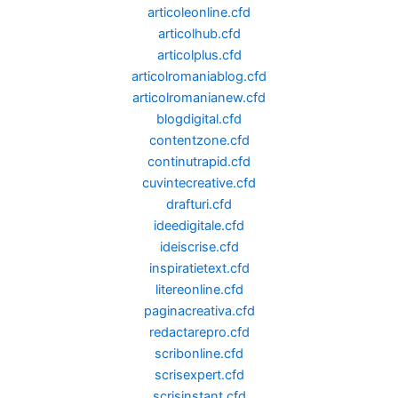
articoleonline.cfd
articolhub.cfd
articolplus.cfd
articolromaniablog.cfd
articolromanianew.cfd
blogdigital.cfd
contentzone.cfd
continutrapid.cfd
cuvintecreative.cfd
drafturi.cfd
ideedigitale.cfd
ideiscrise.cfd
inspiratietext.cfd
litereonline.cfd
paginacreativa.cfd
redactarepro.cfd
scribonline.cfd
scrisexpert.cfd
scrisinstant.cfd