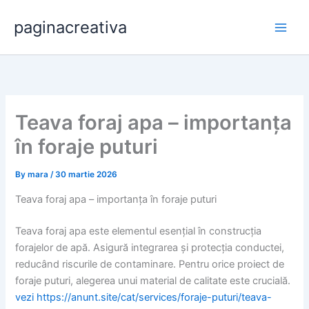
Skip
paginacreativa
to
content
Teava foraj apa – importanța
în foraje puturi
By
mara
/
30 martie 2026
Teava foraj apa – importanța în foraje puturi
Teava foraj apa este elementul esențial în construcția
forajelor de apă. Asigură integrarea și protecția conductei,
reducând riscurile de contaminare. Pentru orice proiect de
foraje puturi, alegerea unui material de calitate este crucială.
vezi https://anunt.site/cat/services/foraje-puturi/teava-