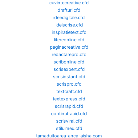
cuvintecreative.cfd
drafturi.cfd
ideedigitale.cfd
ideiscrise.cfd
inspiratietext.cfd
litereonline.cfd
paginacreativa.cfd
redactarepro.cfd
scribonline.cfd
scrisexpert.cfd
scrisinstant.cfd
scrispro.cfd
textcraft.cfd
textexpress.cfd
scrisrapid.cfd
continutrapid.cfd
scrisviral.cfd
stilulmeu.cfd
tamaduitoarea-anca-aisha.com