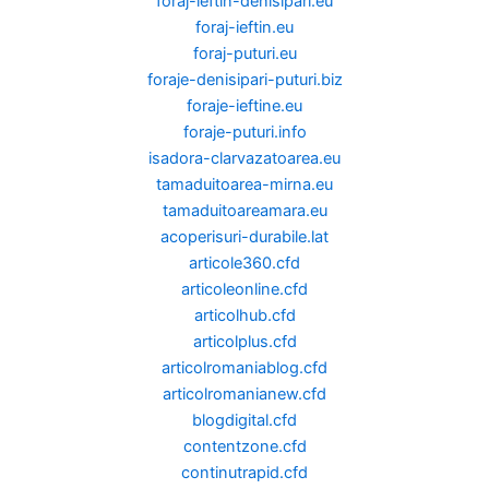
foraj-ieftin-denisipari.eu
foraj-ieftin.eu
foraj-puturi.eu
foraje-denisipari-puturi.biz
foraje-ieftine.eu
foraje-puturi.info
isadora-clarvazatoarea.eu
tamaduitoarea-mirna.eu
tamaduitoareamara.eu
acoperisuri-durabile.lat
articole360.cfd
articoleonline.cfd
articolhub.cfd
articolplus.cfd
articolromaniablog.cfd
articolromanianew.cfd
blogdigital.cfd
contentzone.cfd
continutrapid.cfd