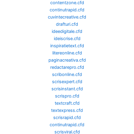
contentzone.cfd
continutrapid.cfd
cuvintecreative.cfd
drafturi.cfd
ideedigitale.cfd
ideiscrise.cfd
inspiratietext.cfd
litereonline.cfd
paginacreativa.cfd
redactarepro.cfd
scribonline.cfd
scrisexpert.cfd
scrisinstant.cfd
scrispro.cfd
textcraft.cfd
textexpress.cfd
scrisrapid.cfd
continutrapid.cfd
scrisviral.cfd