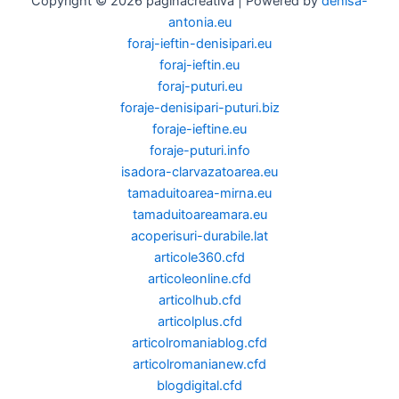
Copyright © 2026 paginacreativa | Powered by
denisa-
antonia.eu
foraj-ieftin-denisipari.eu
foraj-ieftin.eu
foraj-puturi.eu
foraje-denisipari-puturi.biz
foraje-ieftine.eu
foraje-puturi.info
isadora-clarvazatoarea.eu
tamaduitoarea-mirna.eu
tamaduitoareamara.eu
acoperisuri-durabile.lat
articole360.cfd
articoleonline.cfd
articolhub.cfd
articolplus.cfd
articolromaniablog.cfd
articolromanianew.cfd
blogdigital.cfd