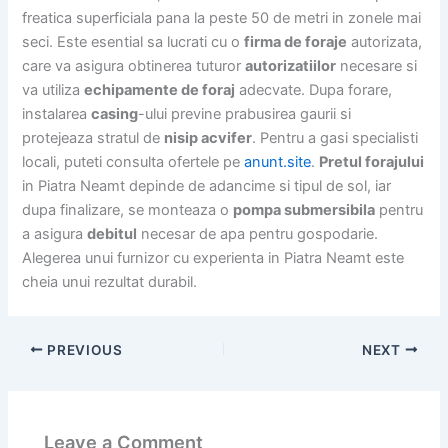
freatica superficiala pana la peste 50 de metri in zonele mai
seci. Este esential sa lucrati cu o
firma de foraje
autorizata,
care va asigura obtinerea tuturor
autorizatiilor
necesare si
va utiliza
echipamente de foraj
adecvate. Dupa forare,
instalarea
casing
-ului previne prabusirea gaurii si
protejeaza stratul de
nisip acvifer
. Pentru a gasi specialisti
locali, puteti consulta ofertele pe
anunt.site
.
Pretul forajului
in Piatra Neamt depinde de adancime si tipul de sol, iar
dupa finalizare, se monteaza o
pompa submersibila
pentru
a asigura
debitul
necesar de apa pentru gospodarie.
Alegerea unui furnizor cu experienta in Piatra Neamt este
cheia unui rezultat durabil.
PREVIOUS
NEXT
Leave a Comment