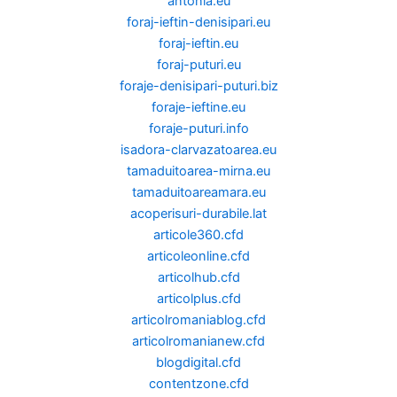
antonia.eu
foraj-ieftin-denisipari.eu
foraj-ieftin.eu
foraj-puturi.eu
foraje-denisipari-puturi.biz
foraje-ieftine.eu
foraje-puturi.info
isadora-clarvazatoarea.eu
tamaduitoarea-mirna.eu
tamaduitoareamara.eu
acoperisuri-durabile.lat
articole360.cfd
articoleonline.cfd
articolhub.cfd
articolplus.cfd
articolromaniablog.cfd
articolromanianew.cfd
blogdigital.cfd
contentzone.cfd