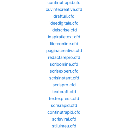
continutrapid.cfd
cuvintecreative.cfd
drafturi.cfd
ideedigitale.cfd
ideiscrise.cfd
inspiratietext.cfd
litereonline.cfd
paginacreativa.cfd
redactarepro.cfd
scribonline.cfd
scrisexpert.cfd
scrisinstant.cfd
scrispro.cfd
textcraft.cfd
textexpress.cfd
scrisrapid.cfd
continutrapid.cfd
scrisviral.cfd
stilulmeu.cfd