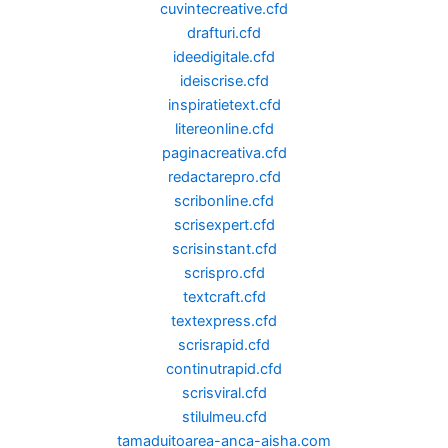
cuvintecreative.cfd
drafturi.cfd
ideedigitale.cfd
ideiscrise.cfd
inspiratietext.cfd
litereonline.cfd
paginacreativa.cfd
redactarepro.cfd
scribonline.cfd
scrisexpert.cfd
scrisinstant.cfd
scrispro.cfd
textcraft.cfd
textexpress.cfd
scrisrapid.cfd
continutrapid.cfd
scrisviral.cfd
stilulmeu.cfd
tamaduitoarea-anca-aisha.com