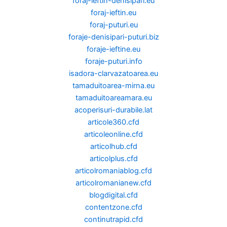
foraj-ieftin-denisipari.eu
foraj-ieftin.eu
foraj-puturi.eu
foraje-denisipari-puturi.biz
foraje-ieftine.eu
foraje-puturi.info
isadora-clarvazatoarea.eu
tamaduitoarea-mirna.eu
tamaduitoareamara.eu
acoperisuri-durabile.lat
articole360.cfd
articoleonline.cfd
articolhub.cfd
articolplus.cfd
articolromaniablog.cfd
articolromanianew.cfd
blogdigital.cfd
contentzone.cfd
continutrapid.cfd