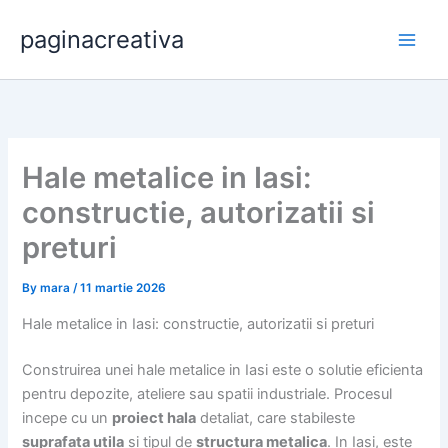
Skip
paginacreativa
to
content
Hale metalice in Iasi:
constructie, autorizatii si
preturi
By
mara
/
11 martie 2026
Hale metalice in Iasi: constructie, autorizatii si preturi
Construirea unei hale metalice in Iasi este o solutie eficienta
pentru depozite, ateliere sau spatii industriale. Procesul
incepe cu un
proiect hala
detaliat, care stabileste
suprafata utila
si tipul de
structura metalica
. In Iasi, este