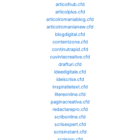
articolhub.cfd
articolplus.cfd
articolromaniablog.cfd
articolromanianew.cfd
blogdigital.cfd
contentzone.cfd
continutrapid.cfd
cuvintecreative.cfd
drafturi.cfd
ideedigitale.cfd
ideiscrise.cfd
inspiratietext.cfd
litereonline.cfd
paginacreativa.cfd
redactarepro.cfd
scribonline.cfd
scrisexpert.cfd
scrisinstant.cfd
scrispro.cfd