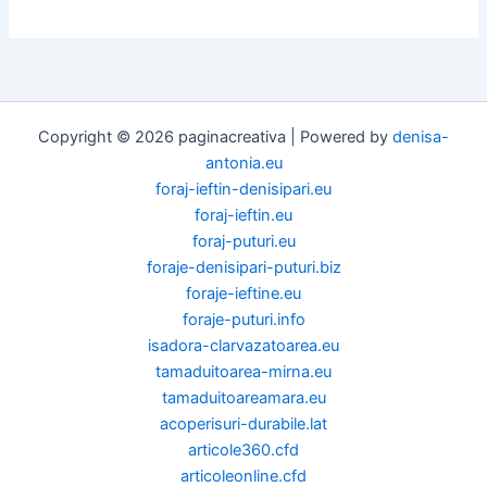
Copyright © 2026 paginacreativa | Powered by
denisa-
antonia.eu
foraj-ieftin-denisipari.eu
foraj-ieftin.eu
foraj-puturi.eu
foraje-denisipari-puturi.biz
foraje-ieftine.eu
foraje-puturi.info
isadora-clarvazatoarea.eu
tamaduitoarea-mirna.eu
tamaduitoareamara.eu
acoperisuri-durabile.lat
articole360.cfd
articoleonline.cfd