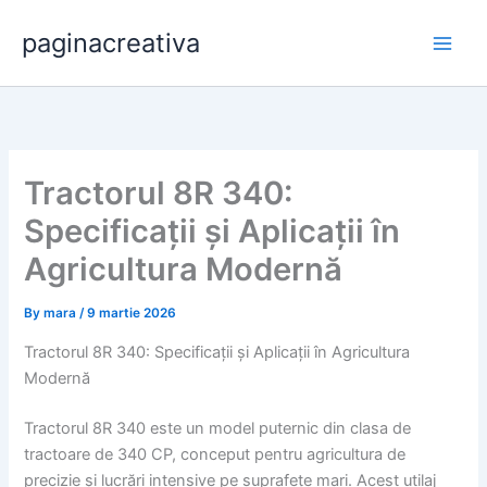
Skip
paginacreativa
to
content
Tractorul 8R 340:
Specificații și Aplicații în
Agricultura Modernă
By
mara
/
9 martie 2026
Tractorul 8R 340: Specificații și Aplicații în Agricultura
Modernă
Tractorul 8R 340 este un model puternic din clasa de
tractoare de 340 CP, conceput pentru agricultura de
precizie și lucrări intensive pe suprafețe mari. Acest utilaj