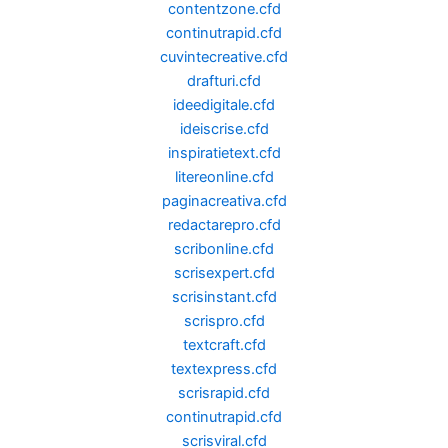
contentzone.cfd
continutrapid.cfd
cuvintecreative.cfd
drafturi.cfd
ideedigitale.cfd
ideiscrise.cfd
inspiratietext.cfd
litereonline.cfd
paginacreativa.cfd
redactarepro.cfd
scribonline.cfd
scrisexpert.cfd
scrisinstant.cfd
scrispro.cfd
textcraft.cfd
textexpress.cfd
scrisrapid.cfd
continutrapid.cfd
scrisviral.cfd