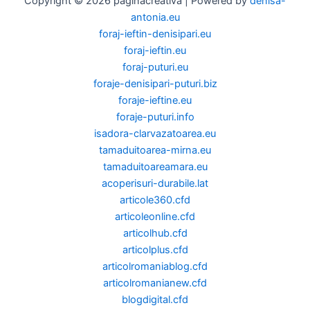
Copyright © 2026 paginacreativa | Powered by
denisa-
antonia.eu
foraj-ieftin-denisipari.eu
foraj-ieftin.eu
foraj-puturi.eu
foraje-denisipari-puturi.biz
foraje-ieftine.eu
foraje-puturi.info
isadora-clarvazatoarea.eu
tamaduitoarea-mirna.eu
tamaduitoareamara.eu
acoperisuri-durabile.lat
articole360.cfd
articoleonline.cfd
articolhub.cfd
articolplus.cfd
articolromaniablog.cfd
articolromanianew.cfd
blogdigital.cfd