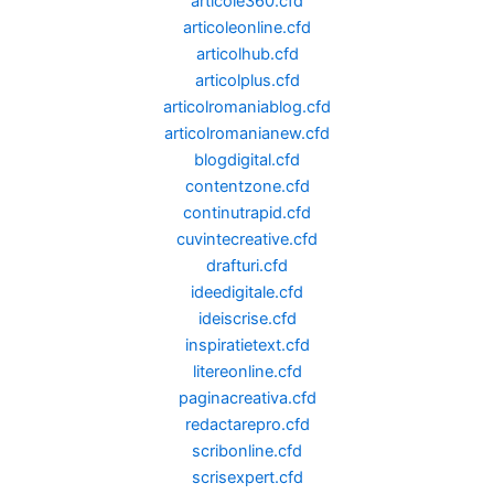
articole360.cfd
articoleonline.cfd
articolhub.cfd
articolplus.cfd
articolromaniablog.cfd
articolromanianew.cfd
blogdigital.cfd
contentzone.cfd
continutrapid.cfd
cuvintecreative.cfd
drafturi.cfd
ideedigitale.cfd
ideiscrise.cfd
inspiratietext.cfd
litereonline.cfd
paginacreativa.cfd
redactarepro.cfd
scribonline.cfd
scrisexpert.cfd