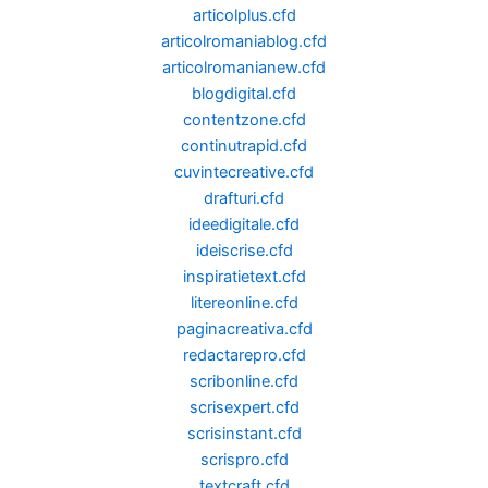
articolplus.cfd
articolromaniablog.cfd
articolromanianew.cfd
blogdigital.cfd
contentzone.cfd
continutrapid.cfd
cuvintecreative.cfd
drafturi.cfd
ideedigitale.cfd
ideiscrise.cfd
inspiratietext.cfd
litereonline.cfd
paginacreativa.cfd
redactarepro.cfd
scribonline.cfd
scrisexpert.cfd
scrisinstant.cfd
scrispro.cfd
textcraft.cfd