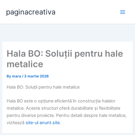
Skip
paginacreativa
to
content
Hala BO: Soluții pentru hale
metalice
By
mara
/
3 martie 2026
Hala BO: Soluții pentru hale metalice
Hala BO este o opțiune eficientă în construcția halelor
metalice. Aceste structuri oferă durabilitate și flexibilitate
pentru diverse proiecte. Pentru detalii despre hale metalice,
vizitează
site-ul anunt.site
.