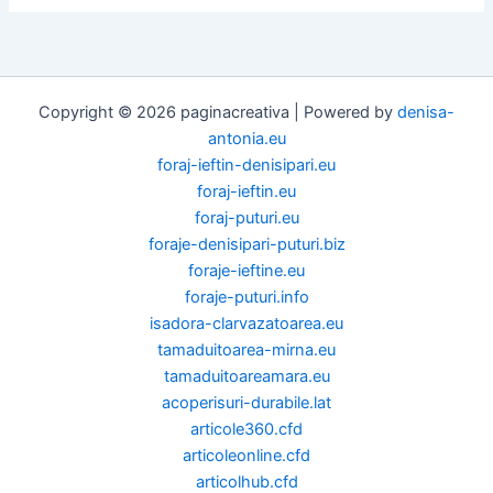
Copyright © 2026 paginacreativa | Powered by
denisa-
antonia.eu
foraj-ieftin-denisipari.eu
foraj-ieftin.eu
foraj-puturi.eu
foraje-denisipari-puturi.biz
foraje-ieftine.eu
foraje-puturi.info
isadora-clarvazatoarea.eu
tamaduitoarea-mirna.eu
tamaduitoareamara.eu
acoperisuri-durabile.lat
articole360.cfd
articoleonline.cfd
articolhub.cfd