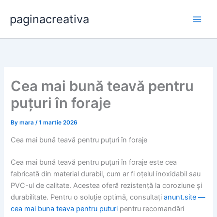
Skip
paginacreativa
to
content
Cea mai bună teavă pentru
puțuri în foraje
By
mara
/
1 martie 2026
Cea mai bună teavă pentru puțuri în foraje
Cea mai bună teavă pentru puțuri în foraje este cea
fabricată din material durabil, cum ar fi oțelul inoxidabil sau
PVC-ul de calitate. Acestea oferă rezistență la coroziune și
durabilitate. Pentru o soluție optimă, consultați
anunt.site —
cea mai buna teava pentru puturi
pentru recomandări