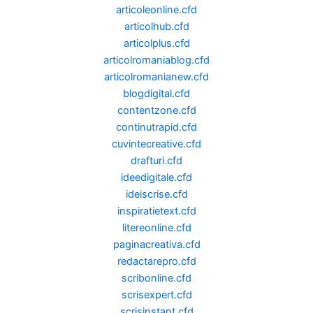
articoleonline.cfd
articolhub.cfd
articolplus.cfd
articolromaniablog.cfd
articolromanianew.cfd
blogdigital.cfd
contentzone.cfd
continutrapid.cfd
cuvintecreative.cfd
drafturi.cfd
ideedigitale.cfd
ideiscrise.cfd
inspiratietext.cfd
litereonline.cfd
paginacreativa.cfd
redactarepro.cfd
scribonline.cfd
scrisexpert.cfd
scrisinstant.cfd