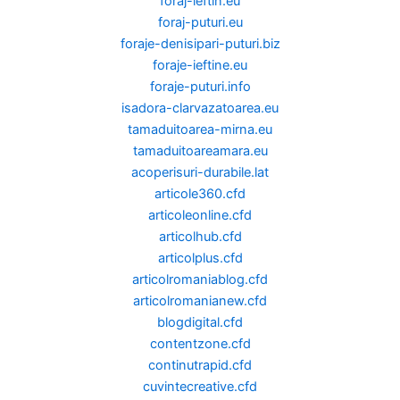
foraj-ieftin.eu
foraj-puturi.eu
foraje-denisipari-puturi.biz
foraje-ieftine.eu
foraje-puturi.info
isadora-clarvazatoarea.eu
tamaduitoarea-mirna.eu
tamaduitoareamara.eu
acoperisuri-durabile.lat
articole360.cfd
articoleonline.cfd
articolhub.cfd
articolplus.cfd
articolromaniablog.cfd
articolromanianew.cfd
blogdigital.cfd
contentzone.cfd
continutrapid.cfd
cuvintecreative.cfd