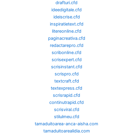
drafturi.cfd
ideedigitale.cfd
ideiscrise.cfd
inspiratietext.cfd
litereonline.cfd
paginacreativa.cfd
redactarepro.cfd
scribonline.cfd
scrisexpert.cfd
scrisinstant.cfd
scrispro.cfd
textcraft.cfd
textexpress.cfd
scrisrapid.cfd
continutrapid.cfd
scrisviral.cfd
stilulmeu.cfd
tamaduitoarea-anca-aisha.com
tamaduitoarealidia.com