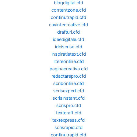
blogdigital.cfd
contentzone.cfd
continutrapid.cfd
cuvintecreative.cfd
drafturi.cfd
ideedigitale.cfd
ideiscrise.cfd
inspiratietext.cfd
litereonline.cfd
paginacreativa.cfd
redactarepro.cfd
scribonline.cfd
scrisexpert.cfd
scrisinstant.cfd
scrispro.cfd
textcraft.cfd
textexpress.cfd
scrisrapid.cfd
continutrapid.cfd