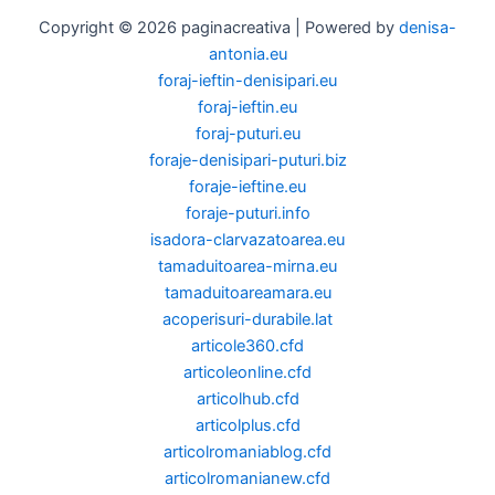
Copyright © 2026 paginacreativa | Powered by
denisa-
antonia.eu
foraj-ieftin-denisipari.eu
foraj-ieftin.eu
foraj-puturi.eu
foraje-denisipari-puturi.biz
foraje-ieftine.eu
foraje-puturi.info
isadora-clarvazatoarea.eu
tamaduitoarea-mirna.eu
tamaduitoareamara.eu
acoperisuri-durabile.lat
articole360.cfd
articoleonline.cfd
articolhub.cfd
articolplus.cfd
articolromaniablog.cfd
articolromanianew.cfd