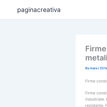
Skip
paginacreativa
to
content
Firme 
metal
By
mara
/
23 f
Firme constr
Firme constr
industriale.
rezistente. 