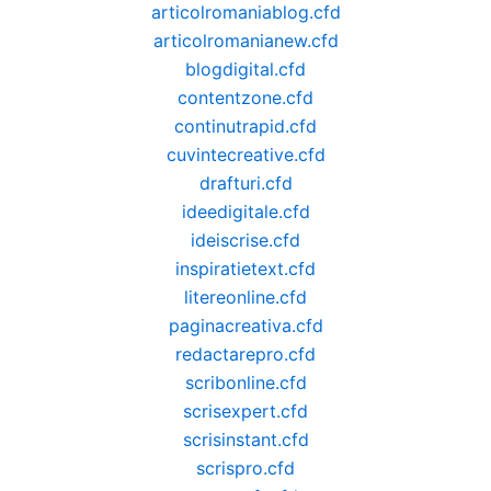
articolromaniablog.cfd
articolromanianew.cfd
blogdigital.cfd
contentzone.cfd
continutrapid.cfd
cuvintecreative.cfd
drafturi.cfd
ideedigitale.cfd
ideiscrise.cfd
inspiratietext.cfd
litereonline.cfd
paginacreativa.cfd
redactarepro.cfd
scribonline.cfd
scrisexpert.cfd
scrisinstant.cfd
scrispro.cfd