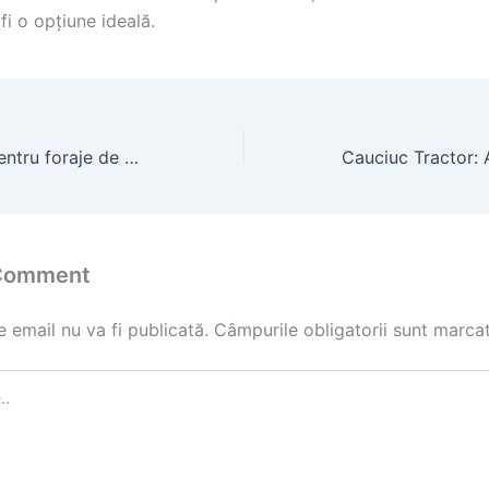
i o opțiune ideală.
Fantana păsări pentru foraje de puțuri
 Comment
 email nu va fi publicată.
Câmpurile obligatorii sunt marca