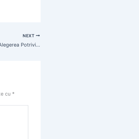
NEXT
Cauciuc Tractor: Alegerea Potrivita pentru Performanta si Siguranta
te cu
*