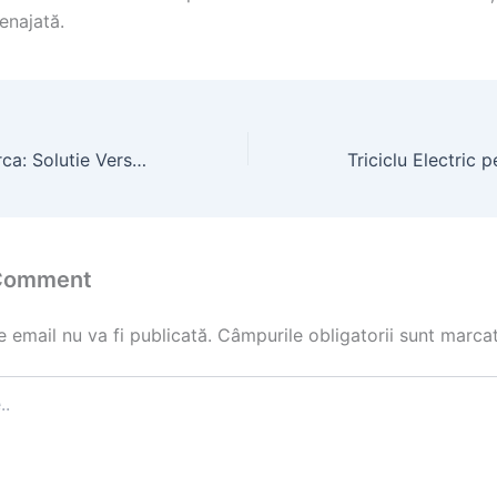
enajată.
Triciclu cu Remorca: Solutie Versatila pentru Transport Usor in Oras
 Comment
 email nu va fi publicată.
Câmpurile obligatorii sunt marca