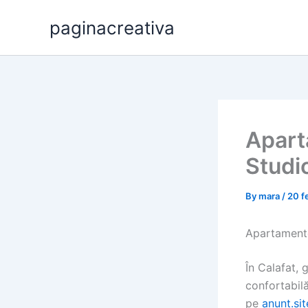
Skip
paginacreativa
to
content
Apart
Studi
By
mara
/
20 f
Apartamente
În Calafat, 
confortabilă
pe
anunt.sit