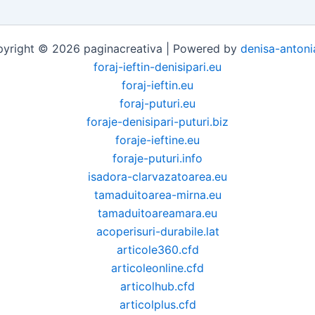
yright © 2026 paginacreativa | Powered by
denisa-antoni
foraj-ieftin-denisipari.eu
foraj-ieftin.eu
foraj-puturi.eu
foraje-denisipari-puturi.biz
foraje-ieftine.eu
foraje-puturi.info
isadora-clarvazatoarea.eu
tamaduitoarea-mirna.eu
tamaduitoareamara.eu
acoperisuri-durabile.lat
articole360.cfd
articoleonline.cfd
articolhub.cfd
articolplus.cfd