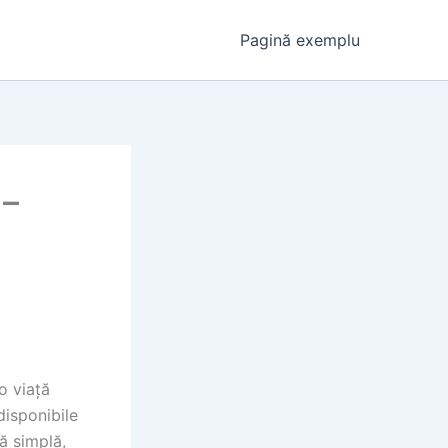
Pagină exemplu
 –
o viață
disponibile
ă simplă,