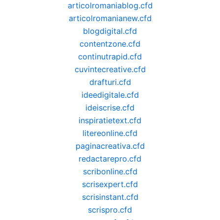
articolromaniablog.cfd
articolromanianew.cfd
blogdigital.cfd
contentzone.cfd
continutrapid.cfd
cuvintecreative.cfd
drafturi.cfd
ideedigitale.cfd
ideiscrise.cfd
inspiratietext.cfd
litereonline.cfd
paginacreativa.cfd
redactarepro.cfd
scribonline.cfd
scrisexpert.cfd
scrisinstant.cfd
scrispro.cfd