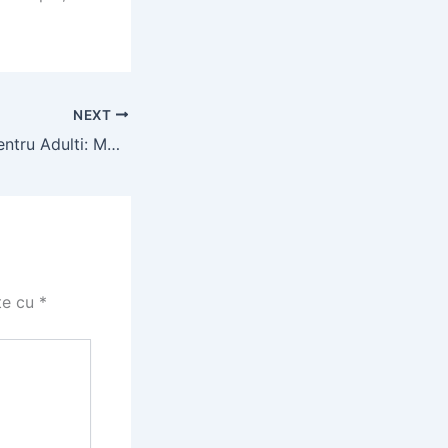
NEXT
Triciclu Electric pentru Adulti: Mobilitate si Stabilitate
te cu
*