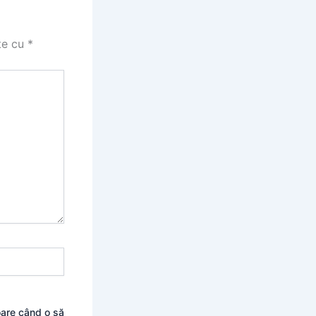
te cu
*
oare când o să