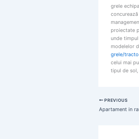
grele echip
concurează 
management 
proiectate 
unde timpul 
modelelor d
grele/tract
celui mai pu
tipul de sol
PREVIOUS