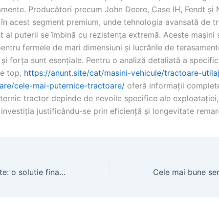
amente. Producători precum John Deere, Case IH, Fendt și
în acest segment premium, unde tehnologia avansată de tr
al puterii se îmbină cu rezistența extremă. Aceste mașini 
pentru fermele de mari dimensiuni și lucrările de terasament
și forța sunt esențiale. Pentru o analiză detaliată a specifica
e top,
https://anunt.site/cat/masini-vehicule/tractoare-utila
oare/cele-mai-puternice-tractoare/
oferă informații complet
ternic tractor depinde de nevoile specifice ale exploatației,
, investiția justificându-se prin eficiență și longevitate remar
Apartament in rate: o solutie financiara pentru apartamente studiouri