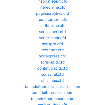
inspiratietext.cfd
litereonline.cfd
paginacreativa.cfd
redactarepro.cfd
scribonline.cfd
scrisexpert.cfd
scrisinstant.cfd
scrispro.cfd
textcraft.cfd
textexpress.cfd
scrisrapid.cfd
continutrapid.cfd
scrisviral.cfd
stilulmeu.cfd
tamaduitoarea-anca-aisha.com
tamaduitoarealidia.com
tamaduitoareamara.com
scriitorurban.cfd