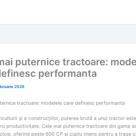
mai puternice tractoare: mode
definesc performanta
ebruarie 2026
ternice tractoare: modelele care definesc performanta
iculturii și a construcțiilor, puterea brută a unui tractor est
tru productivitate. Cele mai puternice tractoare din gama a
oloși, oferind peste 600 CP și cuplu imens pentru a trage c