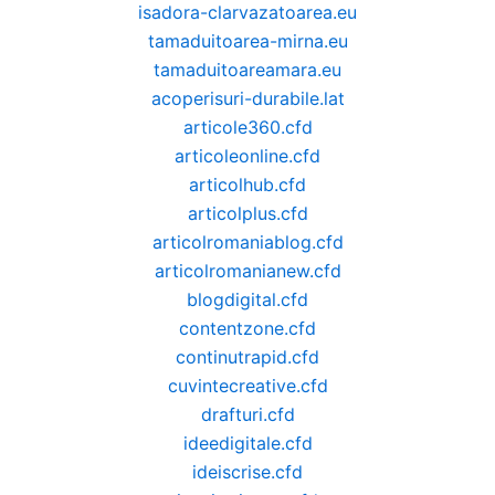
isadora-clarvazatoarea.eu
tamaduitoarea-mirna.eu
tamaduitoareamara.eu
acoperisuri-durabile.lat
articole360.cfd
articoleonline.cfd
articolhub.cfd
articolplus.cfd
articolromaniablog.cfd
articolromanianew.cfd
blogdigital.cfd
contentzone.cfd
continutrapid.cfd
cuvintecreative.cfd
drafturi.cfd
ideedigitale.cfd
ideiscrise.cfd