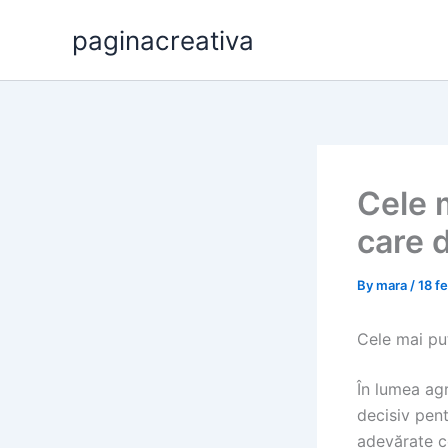
Skip
paginacreativa
to
content
Cele 
care 
By
mara
/
18 f
Cele mai pu
În lumea agr
decisiv pen
adevărate c