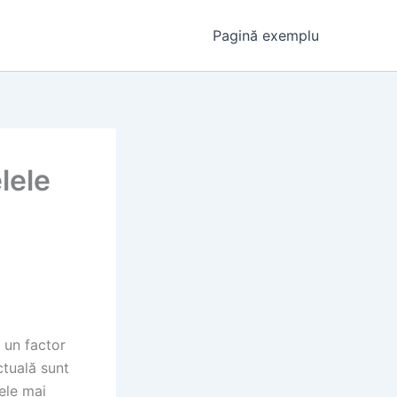
Pagină exemplu
lele
e un factor
ctuală sunt
ele mai