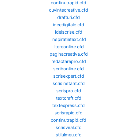
continutrapid.cfd
cuvintecreative.cfd
drafturi.cfd
ideedigitale.cfd
ideiscrise.cfd
inspiratietext.cfd
litereonline.cfd
paginacreativa.cfd
redactarepro.cfd
scribonline.cfd
scrisexpert.cfd
scrisinstant.cfd
scrispro.cfd
textcraft.cfd
textexpress.cfd
scrisrapid.cfd
continutrapid.cfd
scrisviral.cfd
stilulmeu.cfd