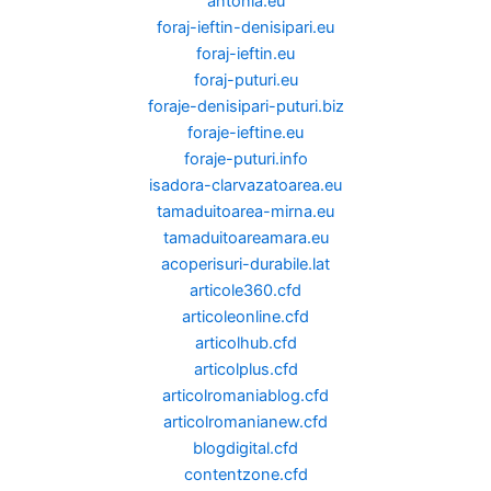
antonia.eu
foraj-ieftin-denisipari.eu
foraj-ieftin.eu
foraj-puturi.eu
foraje-denisipari-puturi.biz
foraje-ieftine.eu
foraje-puturi.info
isadora-clarvazatoarea.eu
tamaduitoarea-mirna.eu
tamaduitoareamara.eu
acoperisuri-durabile.lat
articole360.cfd
articoleonline.cfd
articolhub.cfd
articolplus.cfd
articolromaniablog.cfd
articolromanianew.cfd
blogdigital.cfd
contentzone.cfd