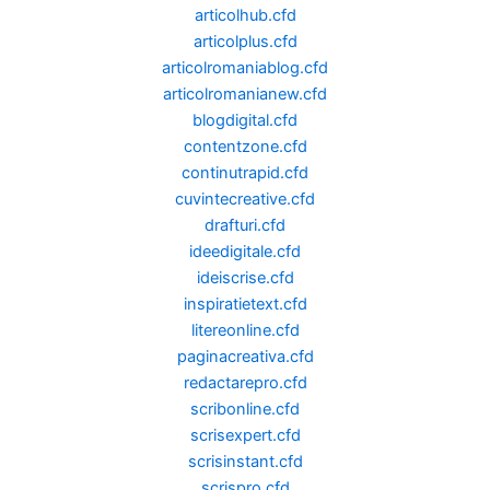
articolhub.cfd
articolplus.cfd
articolromaniablog.cfd
articolromanianew.cfd
blogdigital.cfd
contentzone.cfd
continutrapid.cfd
cuvintecreative.cfd
drafturi.cfd
ideedigitale.cfd
ideiscrise.cfd
inspiratietext.cfd
litereonline.cfd
paginacreativa.cfd
redactarepro.cfd
scribonline.cfd
scrisexpert.cfd
scrisinstant.cfd
scrispro.cfd