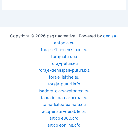
Copyright © 2026 paginacreativa | Powered by
denisa-
antonia.eu
foraj-ieftin-denisipari.eu
foraj-ieftin.eu
foraj-puturi.eu
foraje-denisipari-puturi.biz
foraje-ieftine.eu
foraje-puturi.info
isadora-clarvazatoarea.eu
tamaduitoarea-mirna.eu
tamaduitoareamara.eu
acoperisuri-durabile.lat
articole360.cfd
articoleonline.cfd