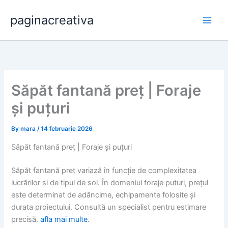
Skip
paginacreativa
to
content
Săpăt fantană preț | Foraje
și puțuri
By
mara
/
14 februarie 2026
Săpăt fantană preț | Foraje și puțuri
Săpăt fantană preț variază în funcție de complexitatea
lucrărilor și de tipul de sol. În domeniul foraje puturi, prețul
este determinat de adâncime, echipamente folosite și
durata proiectului. Consultă un specialist pentru estimare
precisă.
afla mai multe
.