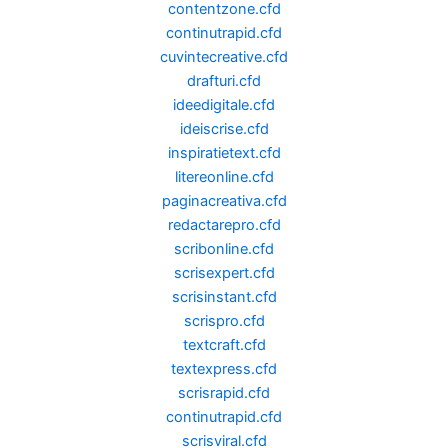
contentzone.cfd
continutrapid.cfd
cuvintecreative.cfd
drafturi.cfd
ideedigitale.cfd
ideiscrise.cfd
inspiratietext.cfd
litereonline.cfd
paginacreativa.cfd
redactarepro.cfd
scribonline.cfd
scrisexpert.cfd
scrisinstant.cfd
scrispro.cfd
textcraft.cfd
textexpress.cfd
scrisrapid.cfd
continutrapid.cfd
scrisviral.cfd