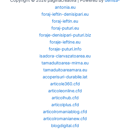
Copyright © 2026 paginacreativa | Powered by
denisa-
antonia.eu
foraj-ieftin-denisipari.eu
foraj-ieftin.eu
foraj-puturi.eu
foraje-denisipari-puturi.biz
foraje-ieftine.eu
foraje-puturi.info
isadora-clarvazatoarea.eu
tamaduitoarea-mirna.eu
tamaduitoareamara.eu
acoperisuri-durabile.lat
articole360.cfd
articoleonline.cfd
articolhub.cfd
articolplus.cfd
articolromaniablog.cfd
articolromanianew.cfd
blogdigital.cfd