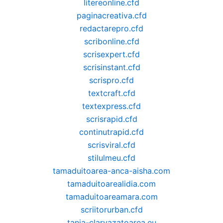
litereonline.cfd
paginacreativa.cfd
redactarepro.cfd
scribonline.cfd
scrisexpert.cfd
scrisinstant.cfd
scrispro.cfd
textcraft.cfd
textexpress.cfd
scrisrapid.cfd
continutrapid.cfd
scrisviral.cfd
stilulmeu.cfd
tamaduitoarea-anca-aisha.com
tamaduitoarealidia.com
tamaduitoareamara.com
scriitorurban.cfd
tania-clarvazatoarea.eu