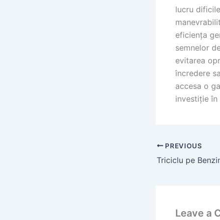
lucru difici
manevrabilit
eficiența ge
semnelor de 
evitarea opr
încredere s
accesa o ga
investiție î
PREVIOUS
Leave a