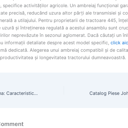
le, specifice activităților agricole. Un ambreiaj funcțional g
ate precisă, reducând uzura altor părți ale transmisiei și co
nerală a utilajului. Pentru proprietarii de tractoare 445, înț
uzură și întreținerea regulată a acestui ansamblu sunt cruc
irilor neprevăzute în sezonul aglomerat. Dacă căutați un în
au informații detaliate despre acest model specific,
click aic
mă dedicată. Alegerea unui ambreiaj compatibil și de calita
n productivitatea și longevitatea tractorului dumneavoastră.
Triciclu pe Benzina: Caracteristici și Aplicații în România
 Comment