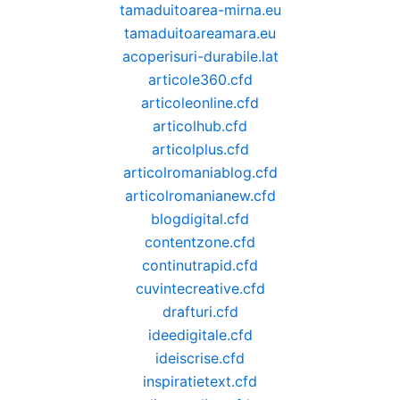
tamaduitoarea-mirna.eu
tamaduitoareamara.eu
acoperisuri-durabile.lat
articole360.cfd
articoleonline.cfd
articolhub.cfd
articolplus.cfd
articolromaniablog.cfd
articolromanianew.cfd
blogdigital.cfd
contentzone.cfd
continutrapid.cfd
cuvintecreative.cfd
drafturi.cfd
ideedigitale.cfd
ideiscrise.cfd
inspiratietext.cfd