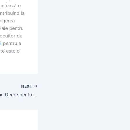
arantează o
ntribuind la
elegerea
iale pentru
locuitor de
i
pentru a
te este o
NEXT
Catalog Piese John Deere pentru Tractoare: Găsiți Piese Originale