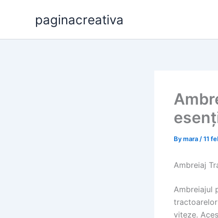
Skip
paginacreativa
to
content
Ambre
esenț
By
mara
/
11 f
Ambreiaj Tr
Ambreiajul p
tractoarelor
viteze. Aces