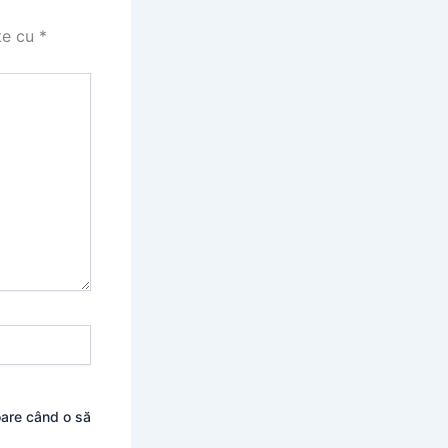
te cu
*
oare când o să