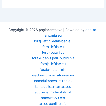
Copyright © 2026 paginacreativa | Powered by
denisa-
antonia.eu
foraj-ieftin-denisipari.eu
foraj-ieftin.eu
foraj-puturi.eu
foraje-denisipari-puturi.biz
foraje-ieftine.eu
foraje-puturi.info
isadora-clarvazatoarea.eu
tamaduitoarea-mirna.eu
tamaduitoareamara.eu
acoperisuri-durabile.lat
articole360.cfd
articoleonline.cfd