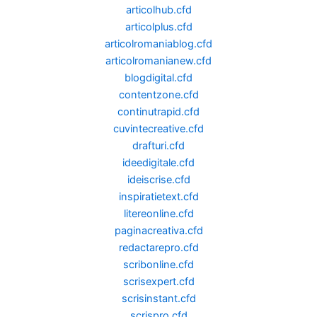
articolhub.cfd
articolplus.cfd
articolromaniablog.cfd
articolromanianew.cfd
blogdigital.cfd
contentzone.cfd
continutrapid.cfd
cuvintecreative.cfd
drafturi.cfd
ideedigitale.cfd
ideiscrise.cfd
inspiratietext.cfd
litereonline.cfd
paginacreativa.cfd
redactarepro.cfd
scribonline.cfd
scrisexpert.cfd
scrisinstant.cfd
scrispro.cfd