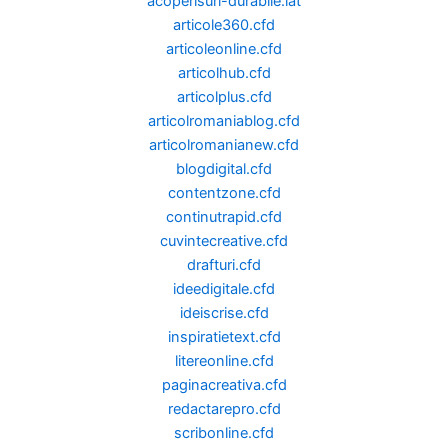
acoperisuri-durabile.lat
articole360.cfd
articoleonline.cfd
articolhub.cfd
articolplus.cfd
articolromaniablog.cfd
articolromanianew.cfd
blogdigital.cfd
contentzone.cfd
continutrapid.cfd
cuvintecreative.cfd
drafturi.cfd
ideedigitale.cfd
ideiscrise.cfd
inspiratietext.cfd
litereonline.cfd
paginacreativa.cfd
redactarepro.cfd
scribonline.cfd