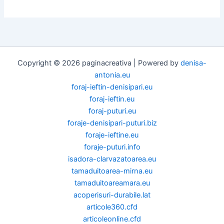
Copyright © 2026 paginacreativa | Powered by
denisa-
antonia.eu
foraj-ieftin-denisipari.eu
foraj-ieftin.eu
foraj-puturi.eu
foraje-denisipari-puturi.biz
foraje-ieftine.eu
foraje-puturi.info
isadora-clarvazatoarea.eu
tamaduitoarea-mirna.eu
tamaduitoareamara.eu
acoperisuri-durabile.lat
articole360.cfd
articoleonline.cfd