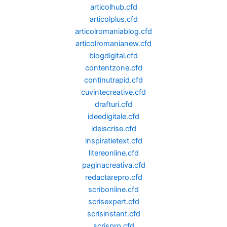
articolhub.cfd
articolplus.cfd
articolromaniablog.cfd
articolromanianew.cfd
blogdigital.cfd
contentzone.cfd
continutrapid.cfd
cuvintecreative.cfd
drafturi.cfd
ideedigitale.cfd
ideiscrise.cfd
inspiratietext.cfd
litereonline.cfd
paginacreativa.cfd
redactarepro.cfd
scribonline.cfd
scrisexpert.cfd
scrisinstant.cfd
scrispro.cfd