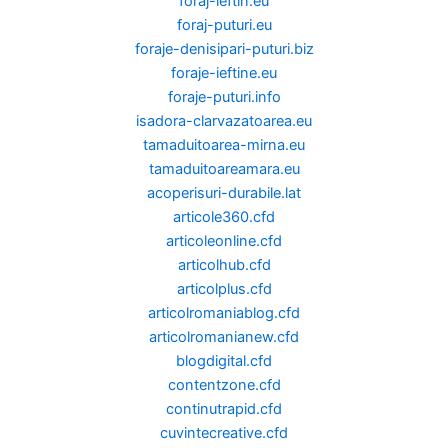
foraj-ieftin.eu
foraj-puturi.eu
foraje-denisipari-puturi.biz
foraje-ieftine.eu
foraje-puturi.info
isadora-clarvazatoarea.eu
tamaduitoarea-mirna.eu
tamaduitoareamara.eu
acoperisuri-durabile.lat
articole360.cfd
articoleonline.cfd
articolhub.cfd
articolplus.cfd
articolromaniablog.cfd
articolromanianew.cfd
blogdigital.cfd
contentzone.cfd
continutrapid.cfd
cuvintecreative.cfd