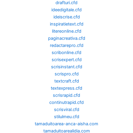
drafturi.cfd
ideedigitale.cfd
ideiscrise.cfd
inspiratietext.cfd
litereonline.cfd
paginacreativa.cfd
redactarepro.cfd
scribonline.cfd
scrisexpert.cfd
scrisinstant.cfd
scrispro.cfd
textcraft.cfd
textexpress.cfd
scrisrapid.cfd
continutrapid.cfd
scrisviral.cfd
stilulmeu.cfd
tamaduitoarea-anca-aisha.com
tamaduitoarealidia.com