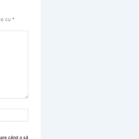
te cu
*
oare când o să