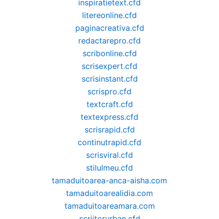
inspiratietext.cfd
litereonline.cfd
paginacreativa.cfd
redactarepro.cfd
scribonline.cfd
scrisexpert.cfd
scrisinstant.cfd
scrispro.cfd
textcraft.cfd
textexpress.cfd
scrisrapid.cfd
continutrapid.cfd
scrisviral.cfd
stilulmeu.cfd
tamaduitoarea-anca-aisha.com
tamaduitoarealidia.com
tamaduitoareamara.com
scriitorurban.cfd