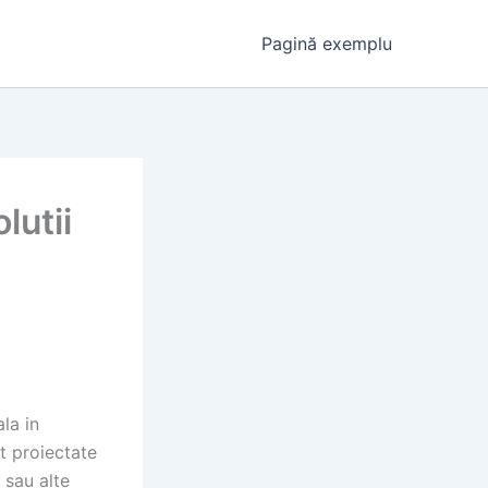
Pagină exemplu
lutii
la in
nt proiectate
 sau alte