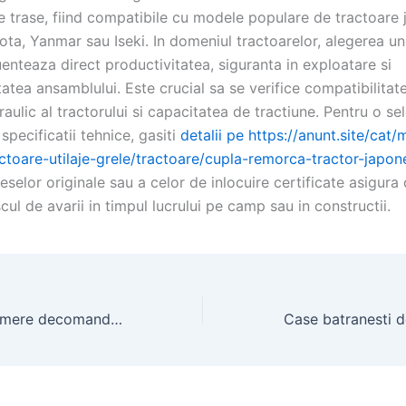
 trase, fiind compatibile cu modele populare de tractoare
ta, Yanmar sau Iseki. In domeniul tractoarelor, alegerea un
luenteaza direct productivitatea, siguranta in exploatare si
atea ansamblului. Este crucial sa se verifice compatibilitat
raulic al tractorului si capacitatea de tractiune. Pentru o se
specificatii tehnice, gasiti
detalii pe https://anunt.site/cat/
actoare-utilaje-grele/tractoare/cupla-remorca-tractor-japon
ieselor originale sau a celor de inlocuire certificate asigura 
scul de avarii in timpul lucrului pe camp sau in constructii.
Apartament 2 camere decomandat – oferte disponibile