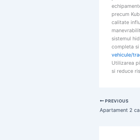
echipamente
precum Kubo
calitate inf
manevrabilit
sistemul hid
completa si 
vehicule/tr
Utilizarea p
si reduce ri
PREVIOUS