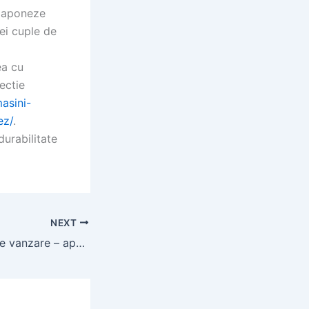
 japoneze
ei cuple de
ea cu
lectie
masini-
ez/
.
durabilitate
NEXT
Case batranesti de vanzare – apartamente studiouri