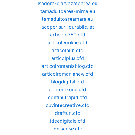
isadora-clarvazatoarea.eu
tamaduitoarea-mirna.eu
tamaduitoareamara.eu
acoperisuri-durabile.lat
articole360.cfd
articoleonline.cfd
articolhub.cfd
articolplus.cfd
articolromaniablog.cfd
articolromanianew.cfd
blogdigital.cfd
contentzone.cfd
continutrapid.cfd
cuvintecreative.cfd
drafturi.cfd
ideedigitale.cfd
ideiscrise.cfd