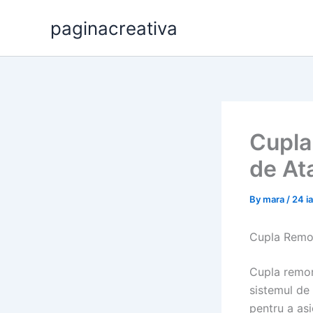
Skip
paginacreativa
to
content
Cupla
de At
By
mara
/
24 i
Cupla Remor
Cupla remor
sistemul de 
pentru a asi