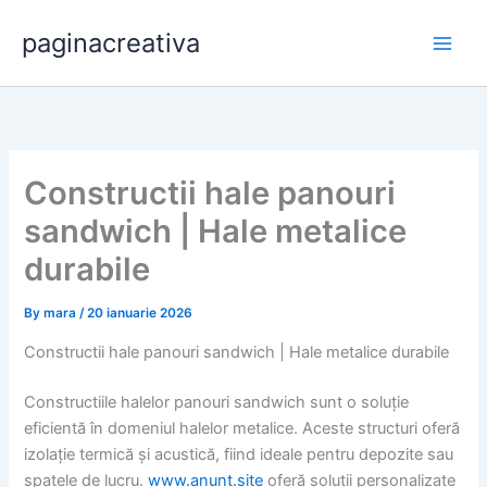
Skip
paginacreativa
to
content
Constructii hale panouri
sandwich | Hale metalice
durabile
By
mara
/
20 ianuarie 2026
Constructii hale panouri sandwich | Hale metalice durabile
Constructiile halelor panouri sandwich sunt o soluție
eficientă în domeniul halelor metalice. Aceste structuri oferă
izolație termică și acustică, fiind ideale pentru depozite sau
spatele de lucru.
www.anunt.site
oferă soluții personalizate