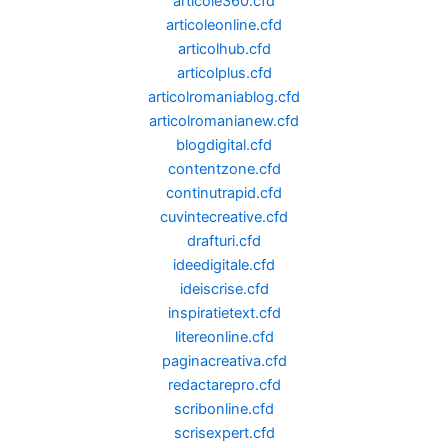
articole360.cfd
articoleonline.cfd
articolhub.cfd
articolplus.cfd
articolromaniablog.cfd
articolromanianew.cfd
blogdigital.cfd
contentzone.cfd
continutrapid.cfd
cuvintecreative.cfd
drafturi.cfd
ideedigitale.cfd
ideiscrise.cfd
inspiratietext.cfd
litereonline.cfd
paginacreativa.cfd
redactarepro.cfd
scribonline.cfd
scrisexpert.cfd