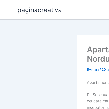
Skip
paginacreativa
to
content
Apart
Nordu
By
mara
/
20 i
Apartamente
Pe Soseaua 
cei care cau
începători 