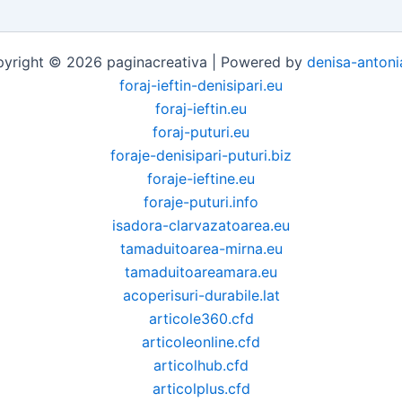
yright © 2026 paginacreativa | Powered by
denisa-antoni
foraj-ieftin-denisipari.eu
foraj-ieftin.eu
foraj-puturi.eu
foraje-denisipari-puturi.biz
foraje-ieftine.eu
foraje-puturi.info
isadora-clarvazatoarea.eu
tamaduitoarea-mirna.eu
tamaduitoareamara.eu
acoperisuri-durabile.lat
articole360.cfd
articoleonline.cfd
articolhub.cfd
articolplus.cfd