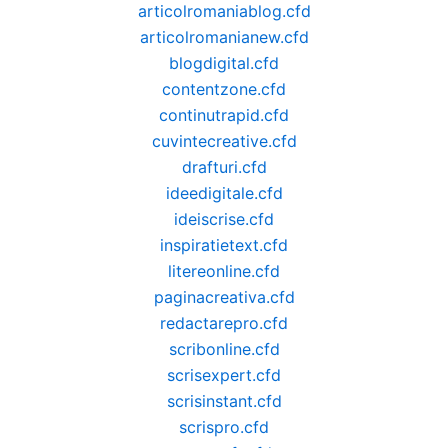
articolromaniablog.cfd
articolromanianew.cfd
blogdigital.cfd
contentzone.cfd
continutrapid.cfd
cuvintecreative.cfd
drafturi.cfd
ideedigitale.cfd
ideiscrise.cfd
inspiratietext.cfd
litereonline.cfd
paginacreativa.cfd
redactarepro.cfd
scribonline.cfd
scrisexpert.cfd
scrisinstant.cfd
scrispro.cfd