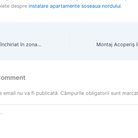
plete despre
instalare apartamente soseaua nordului
.
Casa la curte de închiriat în zona centrală
 Comment
 email nu va fi publicată.
Câmpurile obligatorii sunt marca