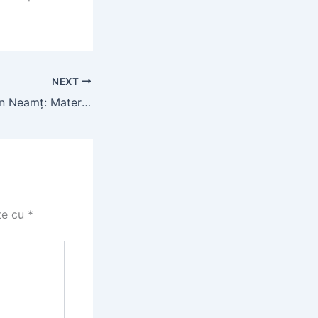
NEXT
Montaj Acoperiș în Neamț: Materiale și Servicii Specializate
te cu
*