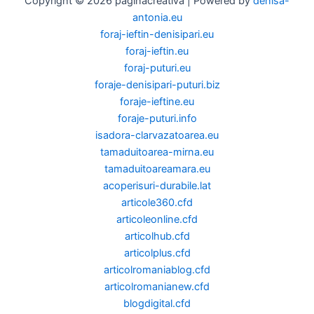
Copyright © 2026 paginacreativa | Powered by
denisa-
antonia.eu
foraj-ieftin-denisipari.eu
foraj-ieftin.eu
foraj-puturi.eu
foraje-denisipari-puturi.biz
foraje-ieftine.eu
foraje-puturi.info
isadora-clarvazatoarea.eu
tamaduitoarea-mirna.eu
tamaduitoareamara.eu
acoperisuri-durabile.lat
articole360.cfd
articoleonline.cfd
articolhub.cfd
articolplus.cfd
articolromaniablog.cfd
articolromanianew.cfd
blogdigital.cfd