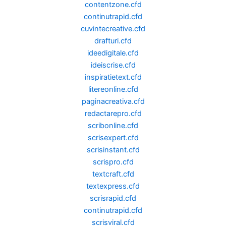
contentzone.cfd
continutrapid.cfd
cuvintecreative.cfd
drafturi.cfd
ideedigitale.cfd
ideiscrise.cfd
inspiratietext.cfd
litereonline.cfd
paginacreativa.cfd
redactarepro.cfd
scribonline.cfd
scrisexpert.cfd
scrisinstant.cfd
scrispro.cfd
textcraft.cfd
textexpress.cfd
scrisrapid.cfd
continutrapid.cfd
scrisviral.cfd