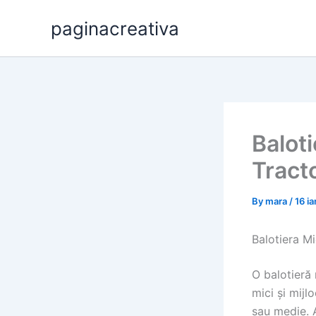
Skip
paginacreativa
to
content
Balot
Tract
By
mara
/
16 i
Balotiera M
O balotieră 
mici și mijl
sau medie. 