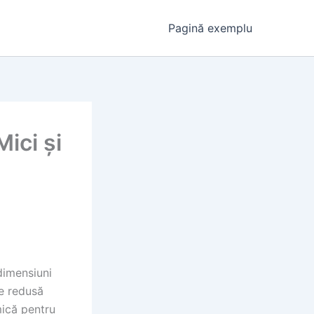
Pagină exemplu
ici și
dimensiuni
re redusă
ică pentru