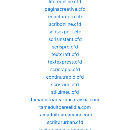
litereonline.cfd
paginacreativa.cfd
redactarepro.cfd
scribonline.cfd
scrisexpert.cfd
scrisinstant.cfd
scrispro.cfd
textcraft.cfd
textexpress.cfd
scrisrapid.cfd
continutrapid.cfd
scrisviral.cfd
stilulmeu.cfd
tamaduitoarea-anca-aisha.com
tamaduitoarealidia.com
tamaduitoareamara.com
scriitorurban.cfd
tania-clarvazatoarea.eu