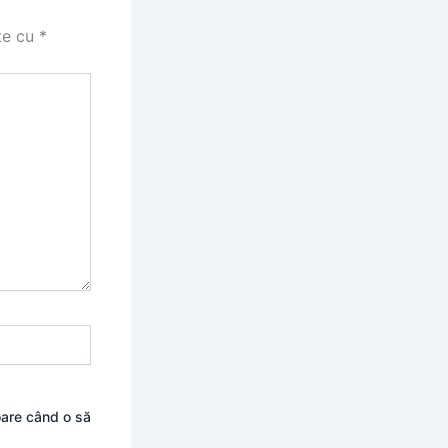
te cu
*
oare când o să