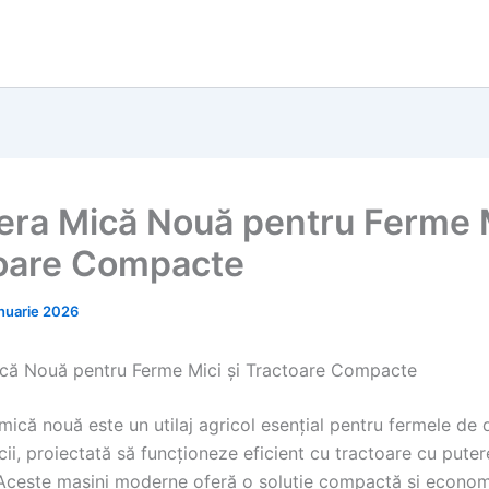
iera Mică Nouă pentru Ferme M
oare Compacte
anuarie 2026
ică Nouă pentru Ferme Mici și Tractoare Compacte
mică nouă este un utilaj agricol esențial pentru fermele de 
ocii, proiectată să funcționeze eficient cu tractoare cu pute
Aceste mașini moderne oferă o soluție compactă și econom