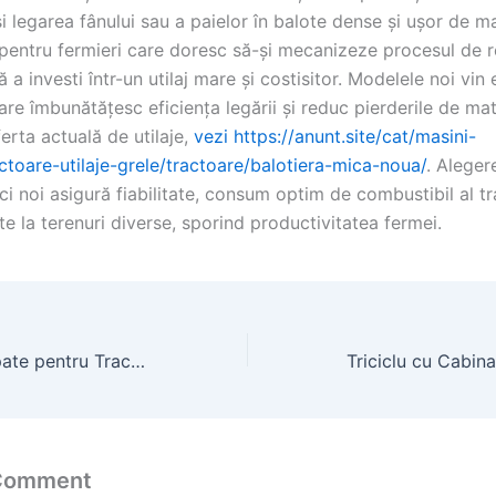
i legarea fânului sau a paielor în balote dense și ușor de ma
 pentru fermieri care doresc să-și mecanizeze procesul de r
ră a investi într-un utilaj mare și costisitor. Modelele noi vin
are îmbunătățesc eficiența legării și reduc pierderile de mat
erta actuală de utilaje,
vezi https://anunt.site/cat/masini-
ctoare-utilaje-grele/tractoare/balotiera-mica-noua/
. Aleger
ci noi asigură fiabilitate, consum optim de combustibil al tra
te la terenuri diverse, sporind productivitatea fermei.
Camera U650 Spate pentru Tractoare: Siguranță și Manevrabilitate
 Comment