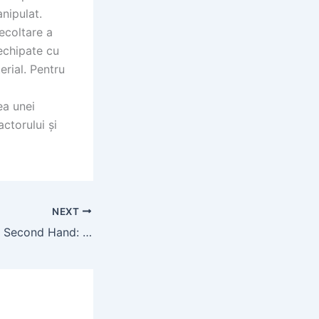
nipulat.
ecoltare a
 echipate cu
erial. Pentru
ea unei
ctorului și
NEXT
Triciclu cu Cabina Second Hand: Ghid pentru Achiziție în România