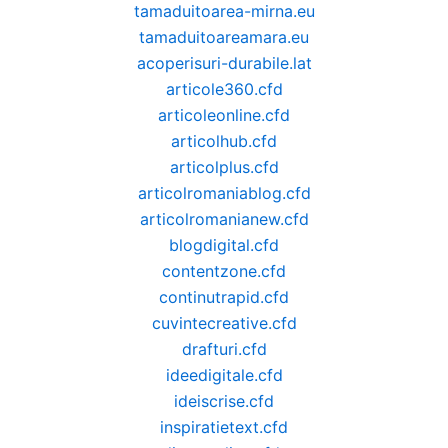
tamaduitoarea-mirna.eu
tamaduitoareamara.eu
acoperisuri-durabile.lat
articole360.cfd
articoleonline.cfd
articolhub.cfd
articolplus.cfd
articolromaniablog.cfd
articolromanianew.cfd
blogdigital.cfd
contentzone.cfd
continutrapid.cfd
cuvintecreative.cfd
drafturi.cfd
ideedigitale.cfd
ideiscrise.cfd
inspiratietext.cfd