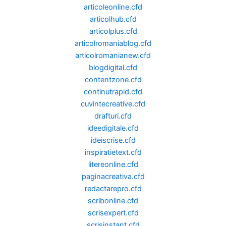
articoleonline.cfd
articolhub.cfd
articolplus.cfd
articolromaniablog.cfd
articolromanianew.cfd
blogdigital.cfd
contentzone.cfd
continutrapid.cfd
cuvintecreative.cfd
drafturi.cfd
ideedigitale.cfd
ideiscrise.cfd
inspiratietext.cfd
litereonline.cfd
paginacreativa.cfd
redactarepro.cfd
scribonline.cfd
scrisexpert.cfd
scrisinstant.cfd