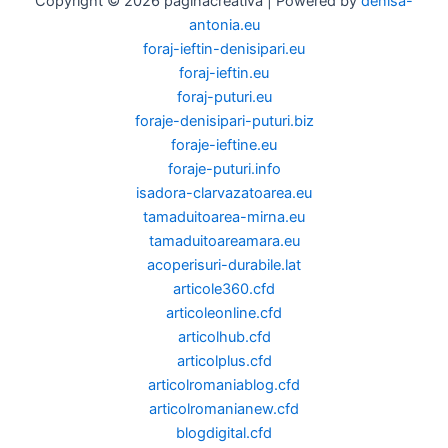
Copyright © 2026 paginacreativa | Powered by
denisa-
antonia.eu
foraj-ieftin-denisipari.eu
foraj-ieftin.eu
foraj-puturi.eu
foraje-denisipari-puturi.biz
foraje-ieftine.eu
foraje-puturi.info
isadora-clarvazatoarea.eu
tamaduitoarea-mirna.eu
tamaduitoareamara.eu
acoperisuri-durabile.lat
articole360.cfd
articoleonline.cfd
articolhub.cfd
articolplus.cfd
articolromaniablog.cfd
articolromanianew.cfd
blogdigital.cfd