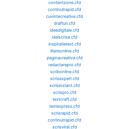
contentzone.cfd
continutrapid.cfd
cuvintecreative.cfd
drafturi.cfd
ideedigitale.cfd
ideiscrise.cfd
inspiratietext.cfd
litereonline.cfd
paginacreativa.cfd
redactarepro.cfd
scribonline.cfd
scrisexpert.cfd
scrisinstant.cfd
scrispro.cfd
textcraft.cfd
textexpress.cfd
scrisrapid.cfd
continutrapid.cfd
scrisviral.cfd