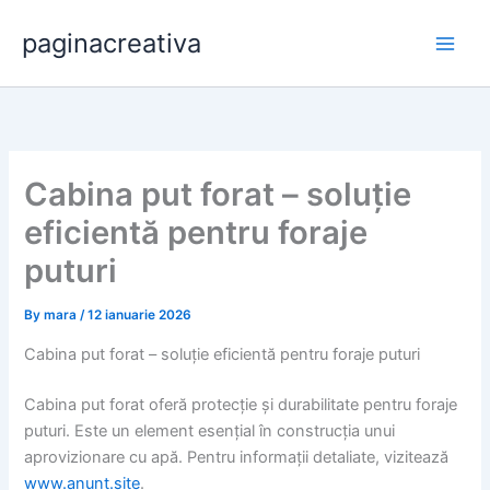
Skip
paginacreativa
to
content
Cabina put forat – soluție
eficientă pentru foraje
puturi
By
mara
/
12 ianuarie 2026
Cabina put forat – soluție eficientă pentru foraje puturi
Cabina put forat oferă protecție și durabilitate pentru foraje
puturi. Este un element esențial în construcția unui
aprovizionare cu apă. Pentru informații detaliate, vizitează
www.anunt.site
.