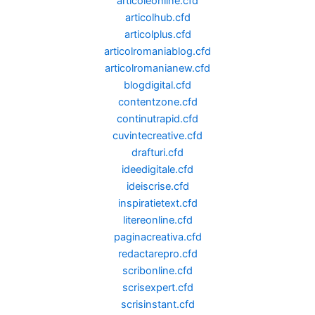
articoleonline.cfd
articolhub.cfd
articolplus.cfd
articolromaniablog.cfd
articolromanianew.cfd
blogdigital.cfd
contentzone.cfd
continutrapid.cfd
cuvintecreative.cfd
drafturi.cfd
ideedigitale.cfd
ideiscrise.cfd
inspiratietext.cfd
litereonline.cfd
paginacreativa.cfd
redactarepro.cfd
scribonline.cfd
scrisexpert.cfd
scrisinstant.cfd