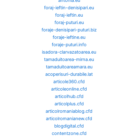
antonia.eu
foraj-ieftin-denisipari.eu
foraj-ieftin.eu
foraj-puturi.eu
foraje-denisipari-puturi.biz
foraje-ieftine.eu
foraje-puturi.info
isadora-clarvazatoarea.eu
tamaduitoarea-mirna.eu
tamaduitoareamara.eu
acoperisuri-durabile.lat
articole360.cfd
articoleonline.cfd
articolhub.cfd
articolplus.cfd
articolromaniablog.cfd
articolromanianew.cfd
blogdigital.cfd
contentzone.cfd