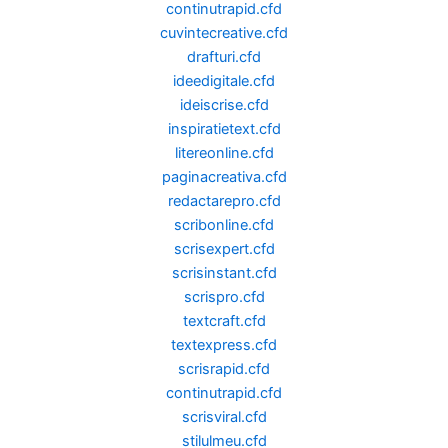
continutrapid.cfd
cuvintecreative.cfd
drafturi.cfd
ideedigitale.cfd
ideiscrise.cfd
inspiratietext.cfd
litereonline.cfd
paginacreativa.cfd
redactarepro.cfd
scribonline.cfd
scrisexpert.cfd
scrisinstant.cfd
scrispro.cfd
textcraft.cfd
textexpress.cfd
scrisrapid.cfd
continutrapid.cfd
scrisviral.cfd
stilulmeu.cfd