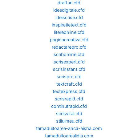
drafturi.cfd
ideedigitale.cfd
ideiscrise.cfd
inspiratietext.cfd
litereonline.cfd
paginacreativa.cfd
redactarepro.cfd
scribonline.cfd
scrisexpert.cfd
scrisinstant.cfd
scrispro.cfd
textcraft.cfd
textexpress.cfd
scrisrapid.cfd
continutrapid.cfd
scrisviral.cfd
stilulmeu.cfd
tamaduitoarea-anca-aisha.com
tamaduitoarealidia.com