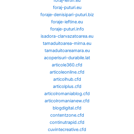
foraj-ieftin.eu
foraj-puturi.eu
foraje-denisipari-puturi.biz
foraje-ieftine.eu
foraje-puturi.info
isadora-clarvazatoarea.eu
tamaduitoarea-mirna.eu
tamaduitoareamara.eu
acoperisuri-durabile.lat
articole360.cfd
articoleonline.cfd
articolhub.cfd
articolplus.cfd
articolromaniablog.cfd
articolromanianew.cfd
blogdigital.cfd
contentzone.cfd
continutrapid.cfd
cuvintecreative.cfd