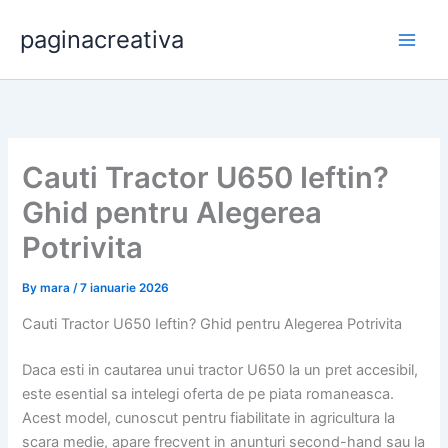
Skip
paginacreativa
to
content
Cauti Tractor U650 Ieftin?
Ghid pentru Alegerea
Potrivita
By
mara
/
7 ianuarie 2026
Cauti Tractor U650 Ieftin? Ghid pentru Alegerea Potrivita
Daca esti in cautarea unui tractor U650 la un pret accesibil,
este esential sa intelegi oferta de pe piata romaneasca.
Acest model, cunoscut pentru fiabilitate in agricultura la
scara medie, apare frecvent in anunturi second-hand sau la