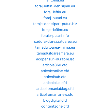
antonia.eu
foraj-ieftin-denisipari.eu
foraj-ieftin.eu
foraj-puturi.eu
foraje-denisipari-puturi.biz
foraje-ieftine.eu
foraje-puturi.info
isadora-clarvazatoarea.eu
tamaduitoarea-mirna.eu
tamaduitoareamara.eu
acoperisuri-durabile.lat
articole360.cfd
articoleonline.cfd
articolhub.cfd
articolplus.cfd
articolromaniablog.cfd
articolromanianew.cfd
blogdigital.cfd
contentzone.cfd