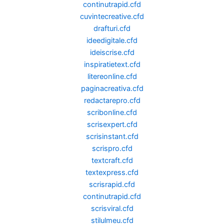
continutrapid.cfd
cuvintecreative.cfd
drafturi.cfd
ideedigitale.cfd
ideiscrise.cfd
inspiratietext.cfd
litereonline.cfd
paginacreativa.cfd
redactarepro.cfd
scribonline.cfd
scrisexpert.cfd
scrisinstant.cfd
scrispro.cfd
textcraft.cfd
textexpress.cfd
scrisrapid.cfd
continutrapid.cfd
scrisviral.cfd
stilulmeu.cfd