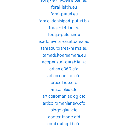
foraj-ieftin-denisipari.eu
foraj-ieftin.eu
foraj-puturi.eu
foraje-denisipari-puturi.biz
foraje-ieftine.eu
foraje-puturi.info
isadora-clarvazatoarea.eu
tamaduitoarea-mirna.eu
tamaduitoareamara.eu
acoperisuri-durabile.lat
articole360.cfd
articoleonline.cfd
articolhub.cfd
articolplus.cfd
articolromaniablog.cfd
articolromanianew.cfd
blogdigital.cfd
contentzone.cfd
continutrapid.cfd