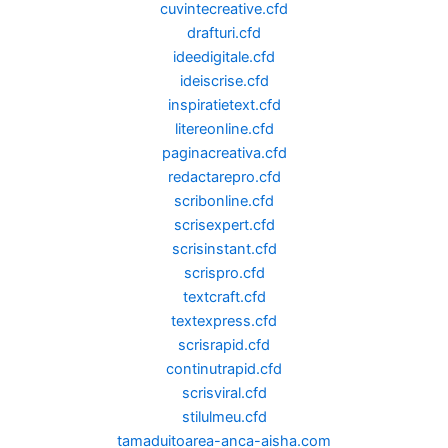
cuvintecreative.cfd
drafturi.cfd
ideedigitale.cfd
ideiscrise.cfd
inspiratietext.cfd
litereonline.cfd
paginacreativa.cfd
redactarepro.cfd
scribonline.cfd
scrisexpert.cfd
scrisinstant.cfd
scrispro.cfd
textcraft.cfd
textexpress.cfd
scrisrapid.cfd
continutrapid.cfd
scrisviral.cfd
stilulmeu.cfd
tamaduitoarea-anca-aisha.com