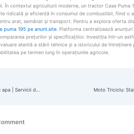
ii. În contextul agriculturii moderne, un tractor Case Puma 
te ridicată și eficiență în consumul de combustibil, fiind o 
ntru arat, semănat și transport. Pentru a explora oferta dis
e puma 195 pe anunt.site
. Platforma centralizează anunțuri
mpararea prețurilor și specificațiilor. Investiția într-un astfe
valuare atentă a stării tehnice și a istoricului de întreținere
bilitatea pe termen lung în operațiunile agricole.
Firma foraj puturi apa | Servicii de foraje locale
 Comment