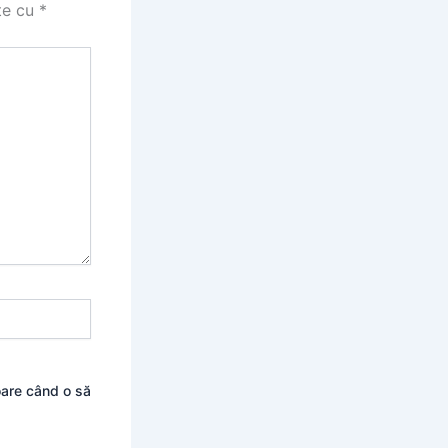
te cu
*
oare când o să