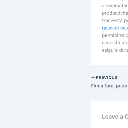
al exploatăr
productivita
frecventă pe
gaseste cas
permițând co
necesită o e
asigura dura
PREVIOUS
Leave a