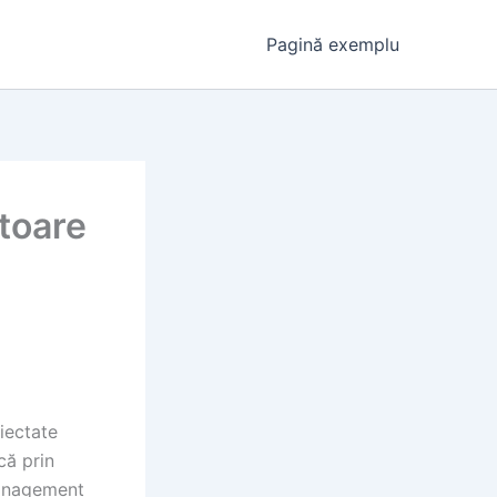
Pagină exemplu
toare
iectate
că prin
management