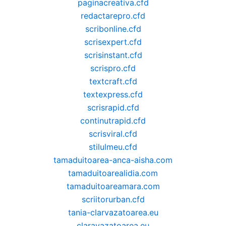
paginacreativa.cfd
redactarepro.cfd
scribonline.cfd
scrisexpert.cfd
scrisinstant.cfd
scrispro.cfd
textcraft.cfd
textexpress.cfd
scrisrapid.cfd
continutrapid.cfd
scrisviral.cfd
stilulmeu.cfd
tamaduitoarea-anca-aisha.com
tamaduitoarealidia.com
tamaduitoareamara.com
scriitorurban.cfd
tania-clarvazatoarea.eu
claravazatoarea.eu