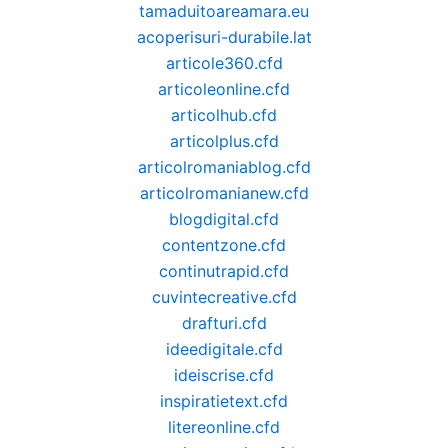
tamaduitoareamara.eu
acoperisuri-durabile.lat
articole360.cfd
articoleonline.cfd
articolhub.cfd
articolplus.cfd
articolromaniablog.cfd
articolromanianew.cfd
blogdigital.cfd
contentzone.cfd
continutrapid.cfd
cuvintecreative.cfd
drafturi.cfd
ideedigitale.cfd
ideiscrise.cfd
inspiratietext.cfd
litereonline.cfd