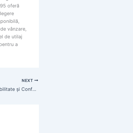
195 oferă
alegere
ponibilă,
 de vânzare,
l de utilaj
 pentru a
NEXT
Moto Triciclu: Stabilitate și Confort pentru Călătorii Urbane