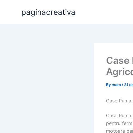
Skip
paginacreativa
to
content
Case 
Agric
By
mara
/
31 d
Case Puma 1
Case Puma 1
pentru ferme
motoare per