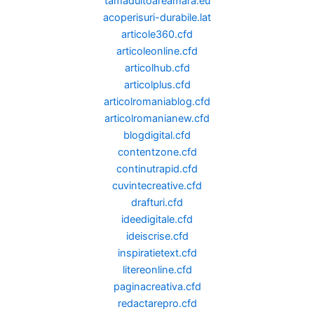
tamaduitoareamara.eu
acoperisuri-durabile.lat
articole360.cfd
articoleonline.cfd
articolhub.cfd
articolplus.cfd
articolromaniablog.cfd
articolromanianew.cfd
blogdigital.cfd
contentzone.cfd
continutrapid.cfd
cuvintecreative.cfd
drafturi.cfd
ideedigitale.cfd
ideiscrise.cfd
inspiratietext.cfd
litereonline.cfd
paginacreativa.cfd
redactarepro.cfd