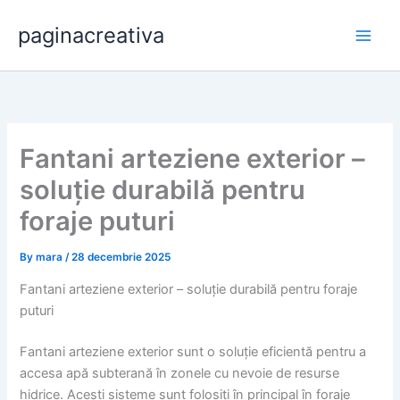
Skip
paginacreativa
to
content
Fantani arteziene exterior –
soluție durabilă pentru
foraje puturi
By
mara
/
28 decembrie 2025
Fantani arteziene exterior – soluție durabilă pentru foraje
puturi
Fantani arteziene exterior sunt o soluție eficientă pentru a
accesa apă subterană în zonele cu nevoie de resurse
hidrice. Acești sisteme sunt folosiți în principal în foraje