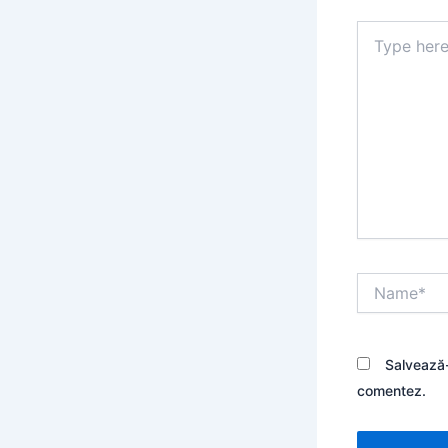
Type
here..
Name*
Salvează-
comentez.