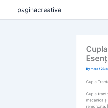
Skip
paginacreativa
to
content
Cupla
Esenț
By
mara
/
23 d
Cupla Tract
Cupla tract
mecanică și
remorcate. 