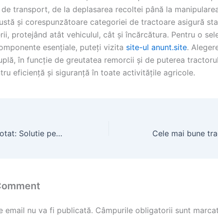
 de transport, de la deplasarea recoltei până la manipularea 
stă și corespunzătoare categoriei de tractoare asigură stab
rii, protejând atât vehiculul, cât și încărcătura. Pentru o sel
omponente esențiale, puteți vizita
site-ul anunt.site
. Alegere
plă, în funcție de greutatea remorcii și de puterea tractorul
tru eficiență și siguranță în toate activitățile agricole.
Ace Presa de Balotat: Solutie pentru Agricultura Moderna cu Tractoare
 Comment
 email nu va fi publicată.
Câmpurile obligatorii sunt marca