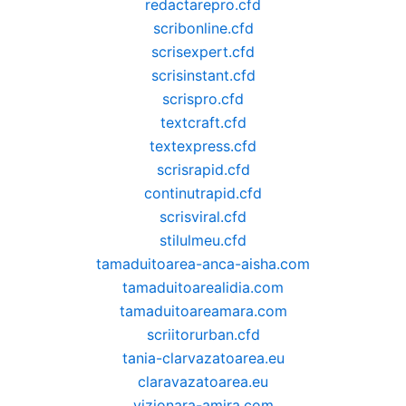
redactarepro.cfd
scribonline.cfd
scrisexpert.cfd
scrisinstant.cfd
scrispro.cfd
textcraft.cfd
textexpress.cfd
scrisrapid.cfd
continutrapid.cfd
scrisviral.cfd
stilulmeu.cfd
tamaduitoarea-anca-aisha.com
tamaduitoarealidia.com
tamaduitoareamara.com
scriitorurban.cfd
tania-clarvazatoarea.eu
claravazatoarea.eu
vizionara-amira.com