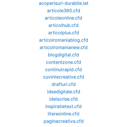
acoperisuri-durabile.lat
articole360.cfd
articoleonline.cfd
articolhub.cfd
articolplus.cfd
articolromaniablog.cfd
articolromanianew.cfd
blogdigital.cfd
contentzone.cfd
continutrapid.cfd
cuvintecreative.cfd
drafturi.cfd
ideedigitale.cfd
ideiscrise.cfd
inspiratietext.cfd
litereonline.cfd
paginacreativa.cfd