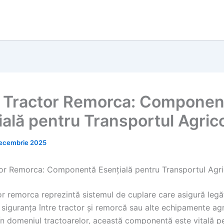
 Tractor Remorca: Componen
ială pentru Transportul Agric
ecembrie 2025
or Remorca: Componentă Esențială pentru Transportul Agri
or remorca reprezintă sistemul de cuplare care asigură legă
 siguranța între tractor și remorcă sau alte echipamente ag
În domeniul tractoarelor, această componentă este vitală p