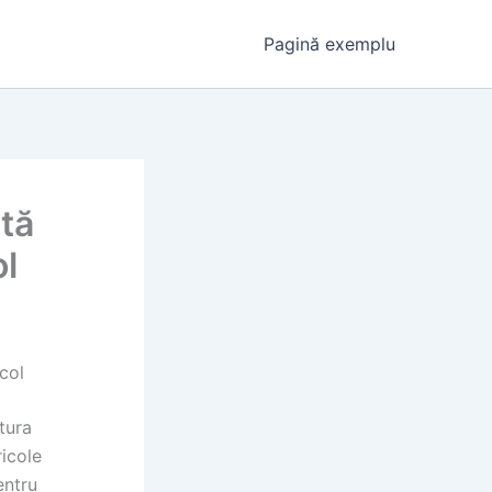
Pagină exemplu
tă
ol
col
tura
ricole
entru