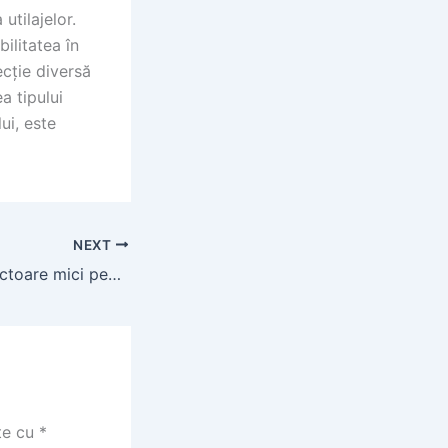
utilajelor.
ilitatea în
ecție diversă
a tipului
ui, este
NEXT
Cele mai bune tractoare mici pentru ferme și grădini în România
te cu
*