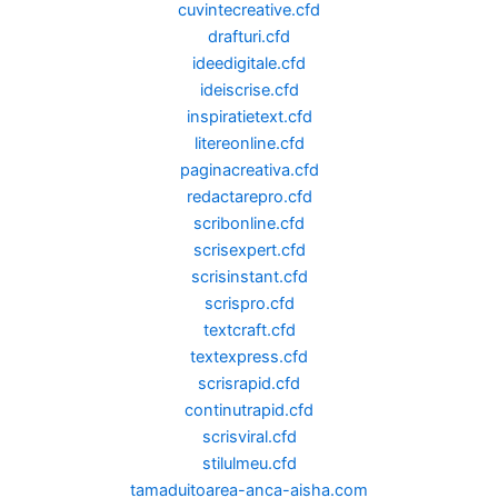
cuvintecreative.cfd
drafturi.cfd
ideedigitale.cfd
ideiscrise.cfd
inspiratietext.cfd
litereonline.cfd
paginacreativa.cfd
redactarepro.cfd
scribonline.cfd
scrisexpert.cfd
scrisinstant.cfd
scrispro.cfd
textcraft.cfd
textexpress.cfd
scrisrapid.cfd
continutrapid.cfd
scrisviral.cfd
stilulmeu.cfd
tamaduitoarea-anca-aisha.com