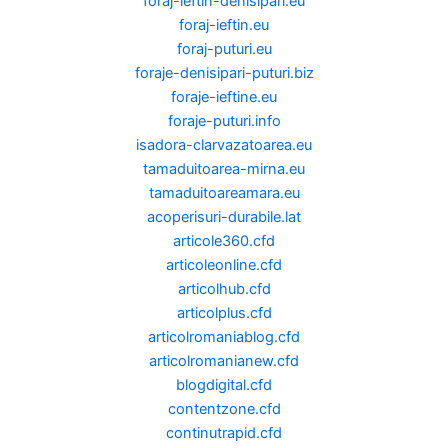
foraj-ieftin-denisipari.eu
foraj-ieftin.eu
foraj-puturi.eu
foraje-denisipari-puturi.biz
foraje-ieftine.eu
foraje-puturi.info
isadora-clarvazatoarea.eu
tamaduitoarea-mirna.eu
tamaduitoareamara.eu
acoperisuri-durabile.lat
articole360.cfd
articoleonline.cfd
articolhub.cfd
articolplus.cfd
articolromaniablog.cfd
articolromanianew.cfd
blogdigital.cfd
contentzone.cfd
continutrapid.cfd